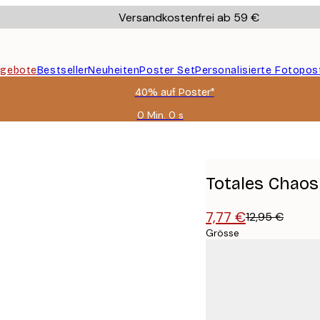
Versandkostenfrei ab 59 €
gebote
Bestseller
Neuheiten
Poster Set
Personalisierte Fotopos
40% auf Poster*
0 Min.
0 s
Gültig
bis:
2026-
08-
09
Totales Chaos
7,77 €
12,95 €
Grösse