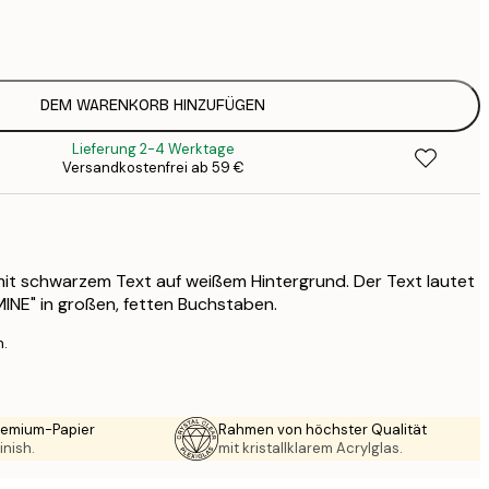
7
1
12
2
16
DEM WARENKORB HINZUFÜGEN
2
Lieferung 2-4 Werktage
19
Versandkostenfrei ab 59 €
3
26
4
64
mit schwarzem Text auf weißem Hintergrund. Der Text lautet
MINE" in großen, fetten Buchstaben.
n.
Premium-Papier
Rahmen von höchster Qualität
inish.
mit kristallklarem Acrylglas.