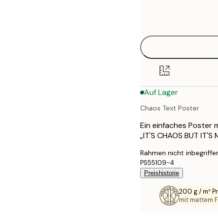
Frame
21x30 cm
options
30x40 cm
40x50 cm
50x70 cm
Auf Lager
70x100 cm
Chaos Text Poster
100x150 cm
Ein einfaches Poster 
„IT'S CHAOS BUT IT'S 
Rahmen nicht inbegriffe
PS55109-4
Preishistorie
200 g / m² 
mit mattem F