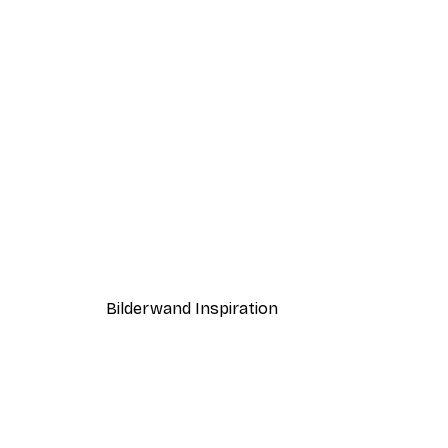
-40%*
Supergirl™ - Playful Poster
Ab 12,87 €
21,45 €
Bilderwand Inspiration