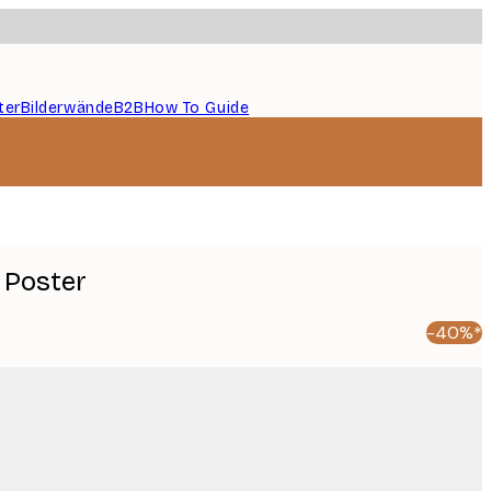
ter
Bilderwände
B2B
How To Guide
 Poster
-40%*