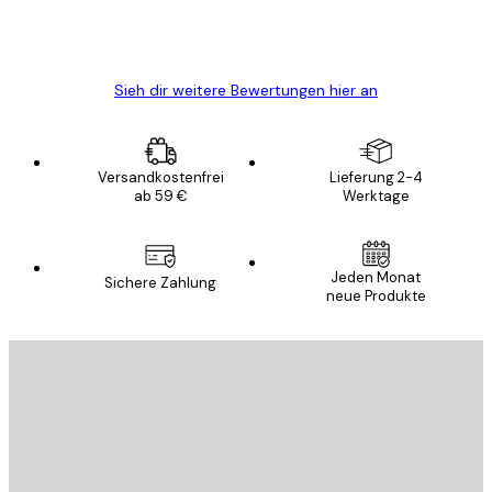
5 Jun
Edit D
Sieh dir weitere Bewertungen hier an
Versandkostenfrei
Lieferung 2-4
ab 59 €
Werktage
E-Mail
Jeden Monat
Sichere Zahlung
neue Produkte
ANMELDEN
Datenschutzerklärung
E-Mail