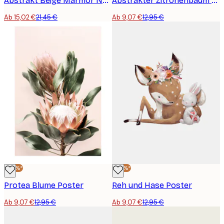
Abstrakt Beige Marmor No2 Poster
Abstrakter Zitronenbaum Poster
Ab 15,02 €
21,45 €
Ab 9,07 €
12,95 €
-30%*
-30%*
Protea Blume Poster
Reh und Hase Poster
Ab 9,07 €
12,95 €
Ab 9,07 €
12,95 €