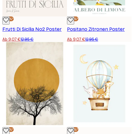
-30%*
-30%*
Frutti Di Sicilia No2 Poster
Positano Zitronen Poster
Ab 9,07 €
12,95 €
Ab 9,07 €
12,95 €
-30%*
-30%*