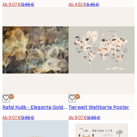
Ab 9,07 €
12,95 €
Ab 4,52 €
6,45 €
-30%*
-30%*
Rafal Kulik - Elegante Goldene Blumen Poster
Tierwelt Weltkarte Poster
Ab 9,07 €
12,95 €
Ab 9,07 €
12,95 €