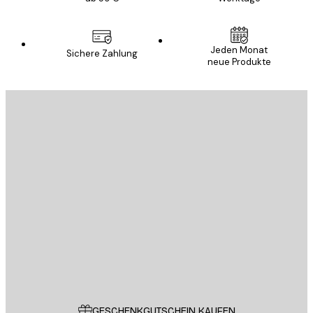
E-Mail
Jeden Monat
Sichere Zahlung
neue Produkte
ANMELDEN
Datenschutzerklärung
E-Mail
SENDEN
Store
Poster Store
Kundendienst
GESCHENKGUTSCHEIN KAUFEN