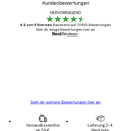
Kundenbewertungen
HERVORRAGEND
4.3 von 5 Sternen
Basierend auf 70932 Bewertungen.
Sieh dir einige Bewertungen hier an.
Verifizierter Käufer
Kundenbewertungen
Alles wie immer zügig, schnell, sicher
verpackt und ein stressfreier Einkauf
gewesen.
5 Jun
Edit D
Sieh dir weitere Bewertungen hier an
Versandkostenfrei
Lieferung 2-4
ab 59 €
Werktage