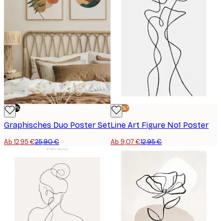
-50%
-30%*
Graphisches Duo​ Poster Set
Line Art Figure No1 Poster
Ab 12,95 €
25,90 €
Ab 9,07 €
12,95 €