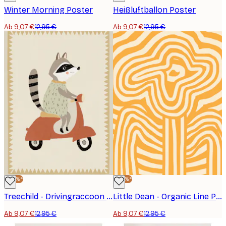
Winter Morning Poster
Heißluftballon Poster
Ab 9,07 €
12,95 €
Ab 9,07 €
12,95 €
-30%*
-30%*
Treechild - Drivingraccoon Poster
Little Dean - Organic Line Porträt Poster
Ab 9,07 €
12,95 €
Ab 9,07 €
12,95 €