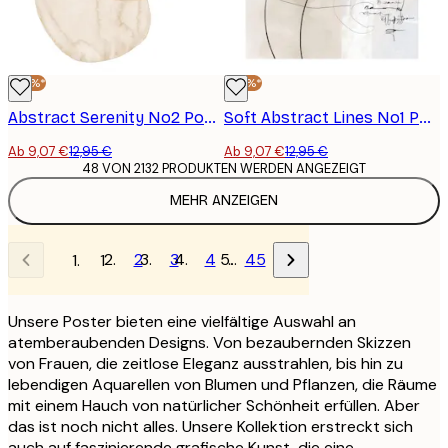
-30%*
-30%*
Abstract Serenity No2 Poster
Soft Abstract Lines No1 Poster
Ab 9,07 €
12,95 €
Ab 9,07 €
12,95 €
48 VON 2132 PRODUKTEN WERDEN ANGEZEIGT
MEHR ANZEIGEN
2
3
4
…
45
1
Unsere Poster bieten eine vielfältige Auswahl an
atemberaubenden Designs. Von bezaubernden Skizzen
von Frauen, die zeitlose Eleganz ausstrahlen, bis hin zu
lebendigen Aquarellen von Blumen und Pflanzen, die Räume
mit einem Hauch von natürlicher Schönheit erfüllen. Aber
das ist noch nicht alles. Unsere Kollektion erstreckt sich
auch auf faszinierende grafische Kunst, die eine