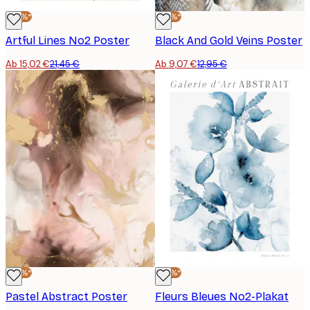
-30%*
-30%*
Artful Lines No2 Poster
Black And Gold Veins Poster
Ab 15,02 €
21,45 €
Ab 9,07 €
12,95 €
-30%*
-30%*
Pastel Abstract Poster
Fleurs Bleues No2-Plakat