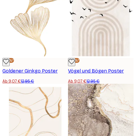
-30%*
-30%*
Goldener Ginkgo Poster
Vögel und Bögen Poster
Ab 9,07 €
12,95 €
Ab 9,07 €
12,95 €