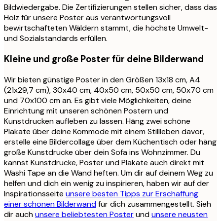
Bildwiedergabe. Die Zertifizierungen stellen sicher, dass das
Holz für unsere Poster aus verantwortungsvoll
bewirtschafteten Wäldern stammt, die höchste Umwelt-
und Sozialstandards erfüllen.
Kleine und große Poster für deine Bilderwand
Wir bieten günstige Poster in den Größen 13x18 cm, A4
(21x29,7 cm), 30x40 cm, 40x50 cm, 50x50 cm, 50x70 cm
und 70x100 cm an. Es gibt viele Möglichkeiten, deine
Einrichtung mit unseren schönen Postern und
Kunstdrucken aufleben zu lassen. Häng zwei schöne
Plakate über deine Kommode mit einem Stillleben davor,
erstelle eine Bildercollage über dem Küchentisch oder häng
große Kunstdrucke über dein Sofa ins Wohnzimmer. Du
kannst Kunstdrucke, Poster und Plakate auch direkt mit
Washi Tape an die Wand heften. Um dir auf deinem Weg zu
helfen und dich ein wenig zu inspirieren, haben wir auf der
Inspirationsseite
unsere besten Tipps zur Erschaffung
einer schönen Bilderwand
für dich zusammengestellt. Sieh
dir auch
unsere beliebtesten Poster
und
unsere neusten