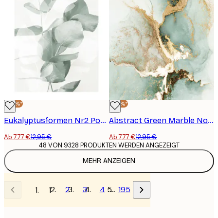
-40%*
-40%*
Eukalyptusformen Nr2 Poster
Abstract Green Marble No2 Poster
Ab 7,77 €
12,95 €
Ab 7,77 €
12,95 €
48 VON 9328 PRODUKTEN WERDEN ANGEZEIGT
MEHR ANZEIGEN
2
3
4
…
195
1