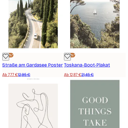
-40%*
-40%*
Straße am Gardasee Poster
Toskana-Boot-Plakat
Ab 7,77 €
12,95 €
Ab 12,87 €
21,45 €