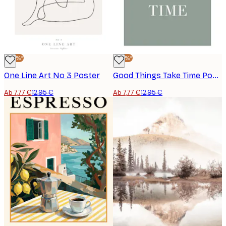
-40%*
-40%*
One Line Art No 3 Poster
Good Things Take Time Poster
Ab 7,77 €
12,95 €
Ab 7,77 €
12,95 €