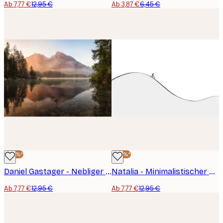
Ab 7,77 €
12,95 €
Ab 3,87 €
6,45 €
-40%*
-40%*
Daniel Gastager - Nebliger Bergsee im Sonnenaufgang Poster
Natalia - Minimalistischer Radfahrer Bergauf Poster
Ab 7,77 €
12,95 €
Ab 7,77 €
12,95 €