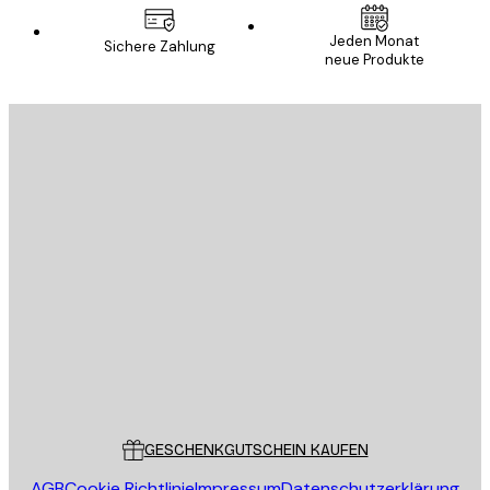
Jeden Monat
Sichere Zahlung
neue Produkte
E-Mail
SENDEN
Store
Poster Store
Kundendienst
GESCHENKGUTSCHEIN KAUFEN
AGB
Cookie Richtlinie
Impressum
Datenschutzerklärung