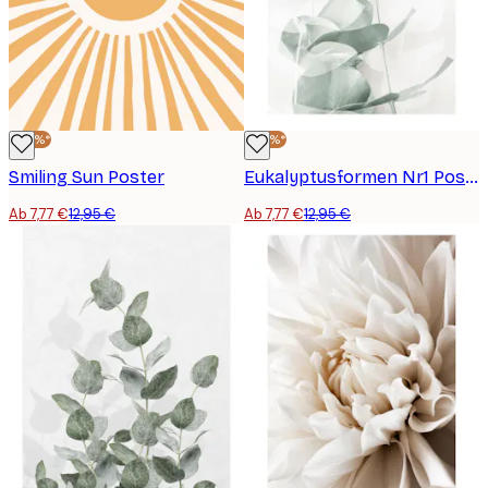
-40%*
-40%*
Smiling Sun Poster
Eukalyptusformen Nr1 Poster
Ab 7,77 €
12,95 €
Ab 7,77 €
12,95 €