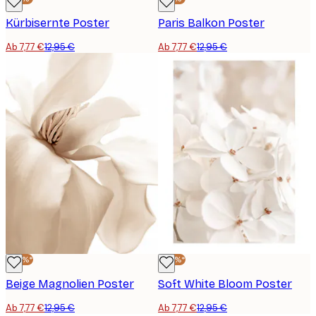
Kürbisernte Poster
Paris Balkon Poster
Ab 7,77 €
12,95 €
Ab 7,77 €
12,95 €
-40%*
-40%*
Beige Magnolien Poster
Soft White Bloom Poster
Ab 7,77 €
12,95 €
Ab 7,77 €
12,95 €