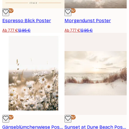
-40%*
-40%*
Espresso Blick Poster
Morgendunst Poster
Ab 7,77 €
12,95 €
Ab 7,77 €
12,95 €
-40%*
-40%*
Gänseblümchenwiese Poster
Sunset at Dune Beach Poster