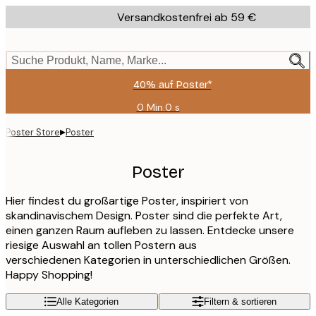
Skip
Versandkostenfrei ab 59 €
to
main
content.
Suche Produkt, Name, Marke...
40% auf Poster*
0 Min.
0 s
Gültig
bis:
▸
Poster Store
Poster
2026-
08-
09
Poster
Hier findest du großartige Poster, inspiriert von
skandinavischem Design. Poster sind die perfekte Art,
einen ganzen Raum aufleben zu lassen. Entdecke unsere
riesige Auswahl an tollen Postern aus
verschiedenen Kategorien in unterschiedlichen Größen.
Happy Shopping!
Alle Kategorien
Filtern & sortieren