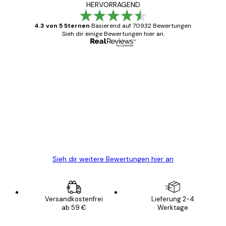
HERVORRAGEND
4.3 von 5 Sternen
Basierend auf 70932 Bewertungen.
Sieh dir einige Bewertungen hier an.
Verifizierter Käufer
Kundenbewertungen
Alles wie immer zügig, schnell, sicher
verpackt und ein stressfreier Einkauf
gewesen.
5 Jun
Edit D
Sieh dir weitere Bewertungen hier an
Versandkostenfrei
Lieferung 2-4
ab 59 €
Werktage