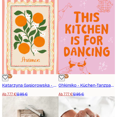
-40%*
-40%*
Katarzyna Gąsiorowska - Orangenblüte Rahmen Poster
Ohkimiko - Küchen-Tanzparty Poster
Ab 7,77 €
12,95 €
Ab 7,77 €
12,95 €