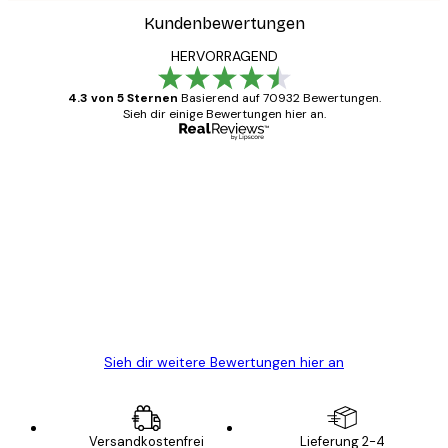
Kundenbewertungen
HERVORRAGEND
4.3 von 5 Sternen
Basierend auf 70932 Bewertungen.
Sieh dir einige Bewertungen hier an.
Verifizierter Käufer
Kundenbewertungen
Alles wie immer zügig, schnell, sicher
verpackt und ein stressfreier Einkauf
gewesen.
5 Jun
Edit D
Sieh dir weitere Bewertungen hier an
Versandkostenfrei
Lieferung 2-4