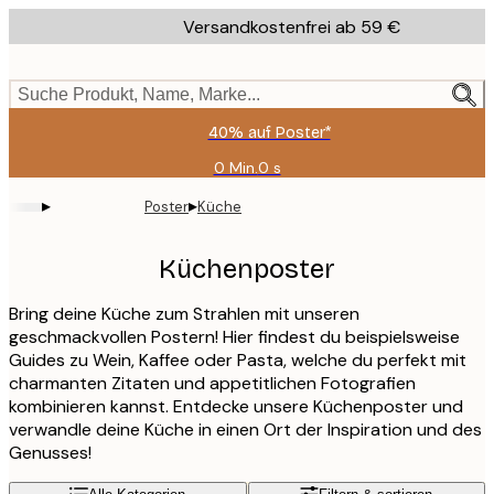
Skip
Versandkostenfrei ab 59 €
to
main
content.
Suche Produkt, Name, Marke...
40% auf Poster*
0 Min.
0 s
Gültig
bis:
▸
▸
Poster
Küche
2026-
08-
09
Küchenposter
Bring deine Küche zum Strahlen mit unseren
geschmackvollen Postern! Hier findest du beispielsweise
Guides zu Wein, Kaffee oder Pasta, welche du perfekt mit
charmanten Zitaten und appetitlichen Fotografien
kombinieren kannst. Entdecke unsere Küchenposter und
verwandle deine Küche in einen Ort der Inspiration und des
Genusses!