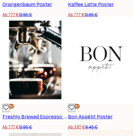
Orangenbaum Poster
Kaffee Latte Poster
Ab 7,77 €
12,95 €
Ab 7,77 €
12,95 €
-40%*
-40%*
Freshly Brewed Espresso Poster
Bon Appétit Poster
Ab 7,77 €
12,95 €
Ab 3,87 €
6,45 €