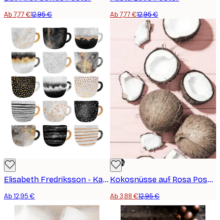
Ab 7,77 €
12,95 €
Ab 7,77 €
12,95 €
-70%
Elisabeth Fredriksson - Kaffeetassen Poster
Kokosnüsse auf Rosa Poster
Ab 12,95 €
Ab 3,88 €
12,95 €