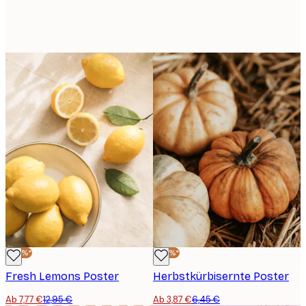
-40%*
-40%*
Fresh Lemons Poster
Herbstkürbisernte Poster
Ab 7,77 €
12,95 €
Ab 3,87 €
6,45 €