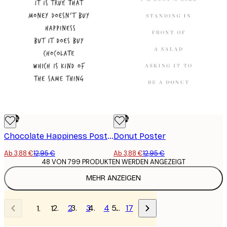
-70%
-70%
Chocolate Happiness Poster
Donut Poster
Ab 3,88 €
12,95 €
Ab 3,88 €
12,95 €
48 VON 799 PRODUKTEN WERDEN ANGEZEIGT
MEHR ANZEIGEN
2
3
4
…
17
1