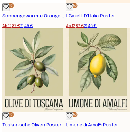
-40%*
-40%*
Sonnengewärmte Orangen Poster
I Gioielli D'Italia Poster
Ab 12,87 €
21,45 €
Ab 12,87 €
21,45 €
-40%*
-40%*
Toskanische Oliven Poster
Limone di Amalfi Poster