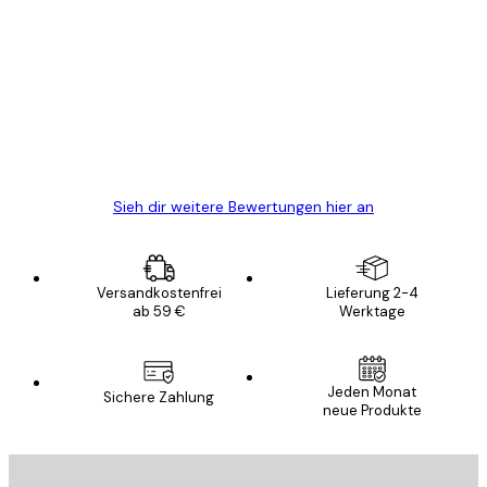
Kundenbewertungen
Alles wie immer zügig, schnell, sicher
verpackt und ein stressfreier Einkauf
gewesen.
5 Jun
Edit D
Sieh dir weitere Bewertungen hier an
Versandkostenfrei
Lieferung 2-4
ab 59 €
Werktage
Jeden Monat
Sichere Zahlung
neue Produkte