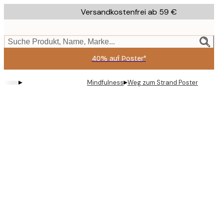
Skip
Versandkostenfrei ab 59 €
to
main
content.
Suche Produkt, Name, Marke...
40% auf Poster*
▸
▸
Mindfulness
Weg zum Strand Poster