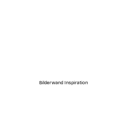
-40%*
ch Poster
Sonnenaufgang am Steg 
Ab 7,77 €
12,95 €
Bilderwand Inspiration