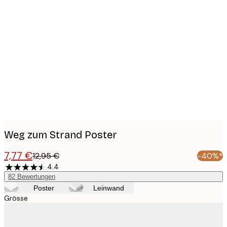
Product
images
Weg zum Strand Poster
7,77 €
12,95 €
-40%*
4.4
82
Bewertungen
Poster
Leinwand
Grösse