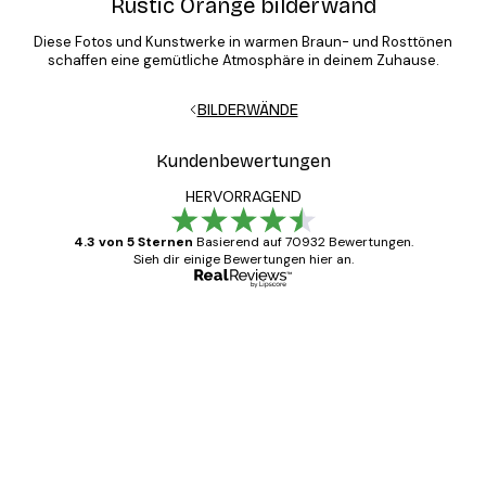
Rustic Orange bilderwand
Diese Fotos und Kunstwerke in warmen Braun- und Rosttönen
schaffen eine gemütliche Atmosphäre in deinem Zuhause.
BILDERWÄNDE
Kundenbewertungen
HERVORRAGEND
4.3 von 5 Sternen
Basierend auf 70932 Bewertungen.
Sieh dir einige Bewertungen hier an.
Verifizierter Käufer
Kundenbewertungen
Alles wie immer zügig, schnell, sicher
verpackt und ein stressfreier Einkauf
gewesen.
5 Jun
Edit D