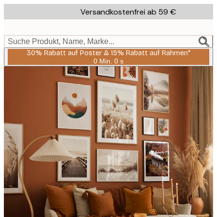
Skip
Versandkostenfrei ab 59 €
to
main
content.
Suche Produkt, Name, Marke...
30% Rabatt auf Poster & 15% Rabatt auf Rahmen*
0 Min.
0 s
Gültig
bis:
2026-
08-
06