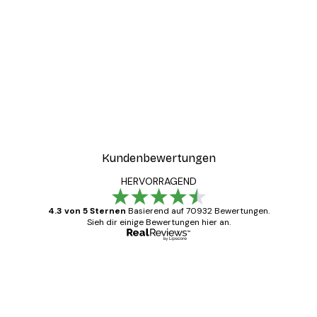
Kundenbewertungen
HERVORRAGEND
4.3 von 5 Sternen
Basierend auf 70932 Bewertungen.
Sieh dir einige Bewertungen hier an.
Verifizierter Käufer
Kundenbewertungen
Alles wie immer zügig, schnell, sicher
verpackt und ein stressfreier Einkauf