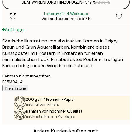
DEM WARENKORB HINZUFÜGEN
-
7,77 €
12,95 €
Lieferung 2-4 Werktage
Versandkostenfrei ab 59 €
Auf Lager
Grafische Illustration von abstrakten Formen in Beige,
Braun und Grün Aquarellfarben. Kombiniere dieses
Kunstposter mit Postern in Erdfarben für einen
minimalistischen Look. Ein abstraktes Poster in kräftigen
Farben bringt neuen Wind in dein Zuhause.
Rahmen nicht inbegriffen.
PS51394-4
Preishistorie
200 g / m² Premium-Papier
mit mattem Finish.
Rahmen von höchster Qualität
mit kristallklarem Acrylglas.
Andere Kunden kauften auch