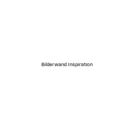
-40%*
ntergang Poster
Positano Zitronen Poster
Ab 7,77 €
12,95 €
Bilderwand Inspiration