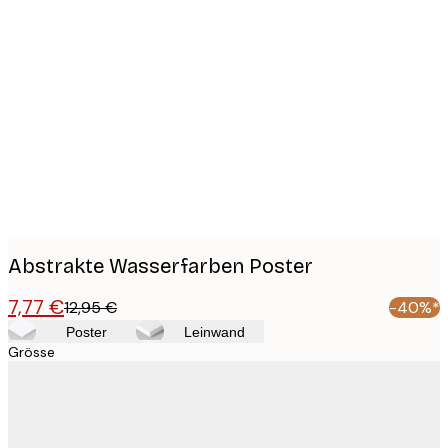
Product
images
Abstrakte Wasserfarben Poster
7,77 €
12,95 €
-40%*
Poster
Leinwand
Grösse