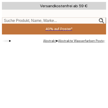
Skip
Versandkostenfrei ab 59 €
to
main
content.
Suche Produkt, Name, Marke...
40% auf Poster*
▸
▸
Abstrakt
Abstrakte Wasserfarben Poster