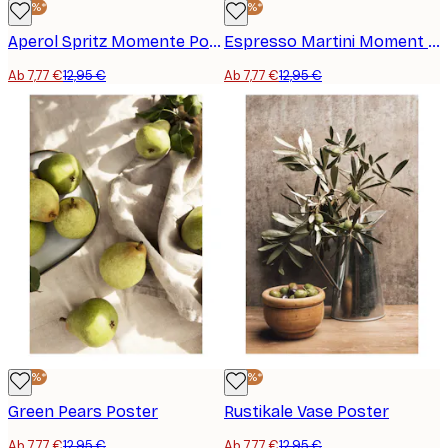
-40%*
-40%*
Aperol Spritz Momente Poster
Espresso Martini Moment Poster
Ab 7,77 €
12,95 €
Ab 7,77 €
12,95 €
-40%*
-40%*
Green Pears Poster
Rustikale Vase Poster
Ab 7,77 €
12,95 €
Ab 7,77 €
12,95 €