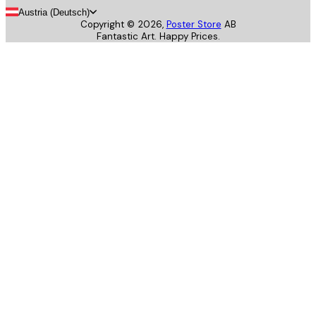
Austria (Deutsch)
Copyright ©
2026
,
Poster Store
AB
Fantastic Art. Happy Prices.