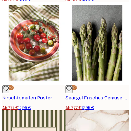
-40%*
-40%*
Kirschtomaten Poster
Spargel Frisches Gemüse Poster
Ab 7,77 €
12,95 €
Ab 7,77 €
12,95 €