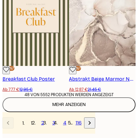
-40%*
-40%*
Breakfast Club Poster
Abstrakt Beige Marmor No2 Poster
Ab 7,77 €
12,95 €
Ab 12,87 €
21,45 €
48 VON 5552 PRODUKTEN WERDEN ANGEZEIGT
MEHR ANZEIGEN
2
3
4
…
116
1