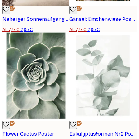
-40%*
-40%*
Nebeliger Sonnenaufgang Poster
Gänseblümchenwiese Poster
Ab 7,77 €
12,95 €
Ab 7,77 €
12,95 €
-40%*
-40%*
Flower Cactus Poster
Eukalyptusformen Nr2 Poster