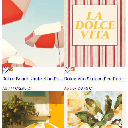
-40%*
-40%*
Retro Beach Umbrellas Poster
Dolce Vita Stripes Red Poster
Ab 7,77 €
12,95 €
Ab 3,87 €
6,45 €