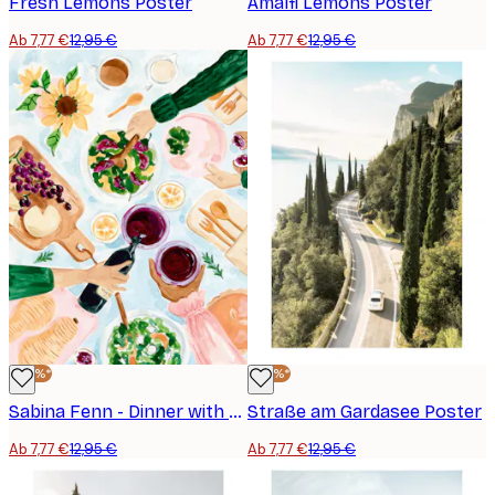
Fresh Lemons Poster
Amalfi Lemons Poster
Ab 7,77 €
12,95 €
Ab 7,77 €
12,95 €
-40%*
-40%*
Sabina Fenn - Dinner with Friends Poster
Straße am Gardasee Poster
Ab 7,77 €
12,95 €
Ab 7,77 €
12,95 €