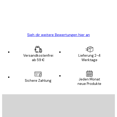
verpackt und ein stressfreier Einkauf
gewesen.
5 Jun
Edit D
Sieh dir weitere Bewertungen hier an
Versandkostenfrei
Lieferung 2-4
ab 59 €
Werktage
Jeden Monat
Sichere Zahlung
neue Produkte