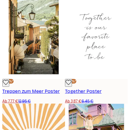
-40%*
-40%*
Treppen zum Meer Poster
Together Poster
Ab 7,77 €
12,95 €
Ab 3,87 €
6,45 €