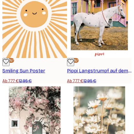
-40%*
-40%*
Smiling Sun Poster
Pippi Langstrumpf auf dem Pferd Poster
Ab 7,77 €
12,95 €
Ab 7,77 €
12,95 €