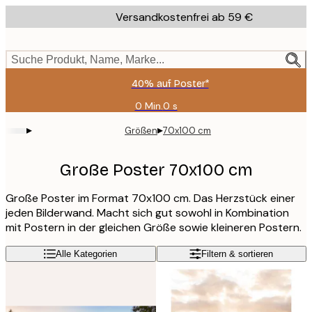
Skip
Versandkostenfrei ab 59 €
to
main
content.
Suche Produkt, Name, Marke...
40% auf Poster*
0 Min.
0 s
Gültig
bis:
▸
▸
Größen
70x100 cm
2026-
08-
09
Große Poster 70x100 cm
Große Poster im Format 70x100 cm. Das Herzstück einer
jeden Bilderwand. Macht sich gut sowohl in Kombination
mit Postern in der gleichen Größe sowie kleineren Postern.
Alle Kategorien
Filtern & sortieren