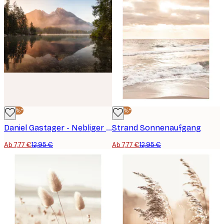
-40%*
-40%*
Daniel Gastager - Nebliger Bergsee im Sonnenaufgang Poster
Strand Sonnenaufgang
Ab 7,77 €
12,95 €
Ab 7,77 €
12,95 €