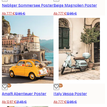
Nebliger Sommersee Poster
Beige Magnolien Poster
Ab 7,77 €
12,95 €
Ab 7,77 €
12,95 €
-40%*
-40%*
Amalfi Abenteuer Poster
Italy Vespa Poster
Ab 12,87 €
21,45 €
Ab 7,77 €
12,95 €