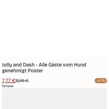
Product
images
Jolly and Dash - Alle Gäste vom Hund
genehmigt Poster
7,77 €
12,95 €
-40%*
Grösse