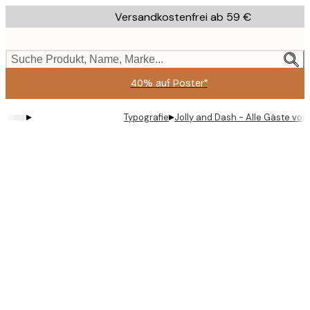
Skip
Versandkostenfrei ab 59 €
to
main
content.
Suche Produkt, Name, Marke...
40% auf Poster*
▸
▸
Typografie
Jolly and Dash - Alle Gäste vo