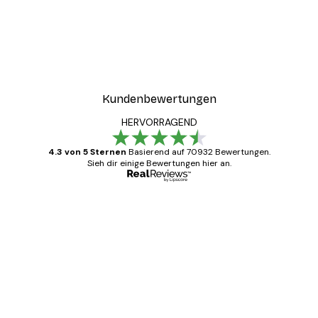
Kundenbewertungen
HERVORRAGEND
4.3 von 5 Sternen
Basierend auf 70932 Bewertungen.
Sieh dir einige Bewertungen hier an.
Verifizierter Käufer
Kundenbewertungen
Alles wie immer zügig, schnell, sicher
verpackt und ein stressfreier Einkauf
gewesen.
5 Jun
Edit D