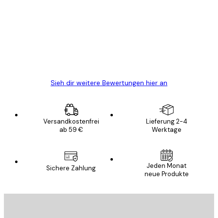
Alles wie immer zügig, schnell, sicher
verpackt und ein stressfreier Einkauf
gewesen.
5 Jun
Edit D
Sieh dir weitere Bewertungen hier an
Versandkostenfrei
Lieferung 2-4
ab 59 €
Werktage
Jeden Monat
Sichere Zahlung
neue Produkte