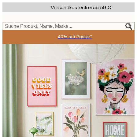
Skip
Versandkostenfrei ab 59 €
to
main
content.
Suche Produkt, Name, Marke...
40% auf Poster*