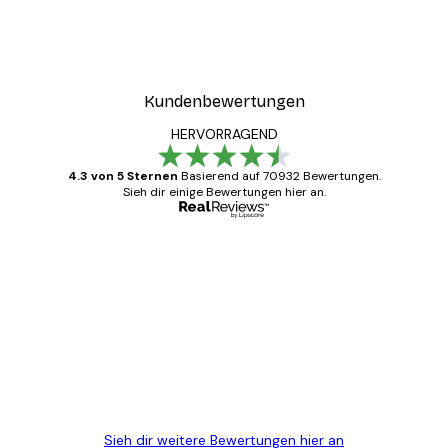
Kundenbewertungen
HERVORRAGEND
4.3 von 5 Sternen
Basierend auf 70932 Bewertungen.
Sieh dir einige Bewertungen hier an.
Verifizierter Käufer
Kundenbewertungen
Alles wie immer zügig, schnell, sicher
verpackt und ein stressfreier Einkauf
gewesen.
5 Jun
Edit D
Sieh dir weitere Bewertungen hier an