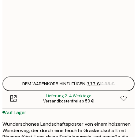
7
21x30 cm
1
12
30x40 cm
2
19
50x70 cm
3
Frame
options
DEM WARENKORB HINZUFÜGEN
-
7,77 €
12,95 €
Lieferung 2-4 Werktage
Versandkostenfrei ab 59 €
Auf Lager
Wunderschönes Landschaftsposter von einem hölzernen
Wanderweg, der durch eine feuchte Graslandschaft mit
Bäumen führt. Lass deine Seele baumeln und genieße die