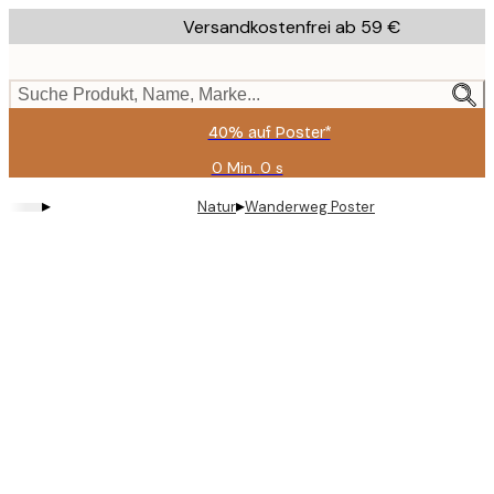
Skip
Versandkostenfrei ab 59 €
to
main
content.
Suche Produkt, Name, Marke...
40% auf Poster*
0 Min.
0 s
Gültig
bis:
▸
▸
Natur
Wanderweg Poster
2026-
08-
09