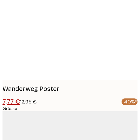
Product
images
Wanderweg Poster
7,77 €
12,95 €
-40%*
Grösse