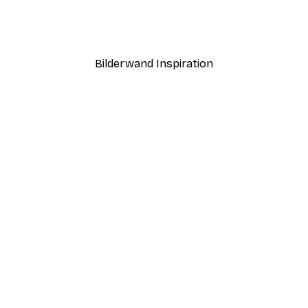
Sonnenaufgang Poster
Braunbär Poster
Ab 7,77 €
12,95 €
Bilderwand Inspiration