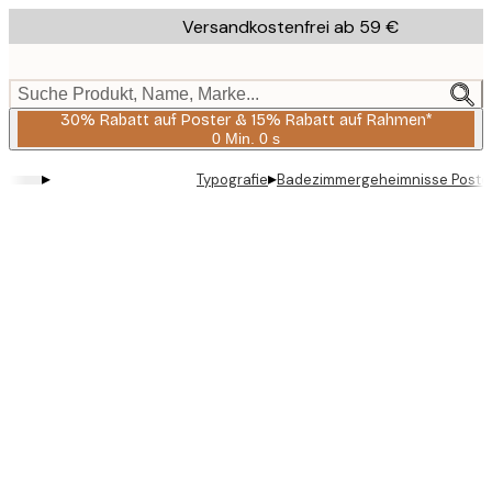
Skip
Versandkostenfrei ab 59 €
to
main
content.
Suche Produkt, Name, Marke...
30% Rabatt auf Poster & 15% Rabatt auf Rahmen*
0 Min.
0 s
Gültig
bis:
▸
▸
Typografie
Badezimmergeheimnisse Poste
2026-
08-
06