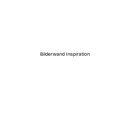
-30%*
rgang Poster
Neetesh Kumar - Viel Sp
Ab 9,07 €
12,95 €
Bilderwand Inspiration