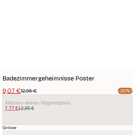
Product
images
Badezimmergeheimnisse Poster
9,07 €
12,95 €
-30%*
Aktiviere deinen Mitgliedspreis
7,77 €
12,95 €
Grösse