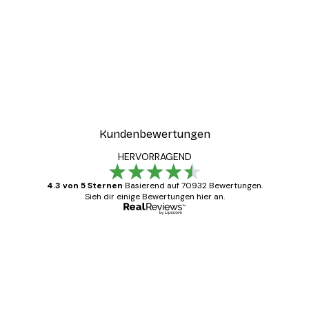
Kundenbewertungen
HERVORRAGEND
4.3 von 5 Sternen
Basierend auf 70932 Bewertungen.
Sieh dir einige Bewertungen hier an.
Verifizierter Käufer
Kundenbewertungen
Alles wie immer zügig, schnell, sicher
verpackt und ein stressfreier Einkauf
gewesen.