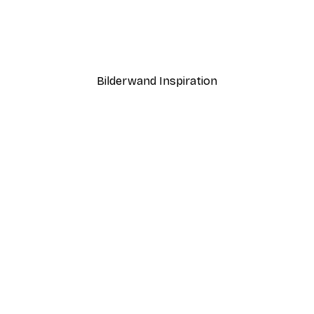
 Poster
Wild Meadow Flowers Po
Ab 9,07 €
12,95 €
Bilderwand Inspiration