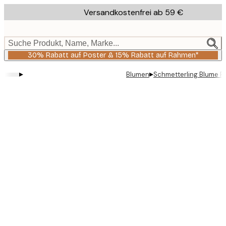
Skip
Versandkostenfrei ab 59 €
to
main
content.
Suche Produkt, Name, Marke...
30% Rabatt auf Poster & 15% Rabatt auf Rahmen*
▸
▸
Blumen
Schmetterling Blume P