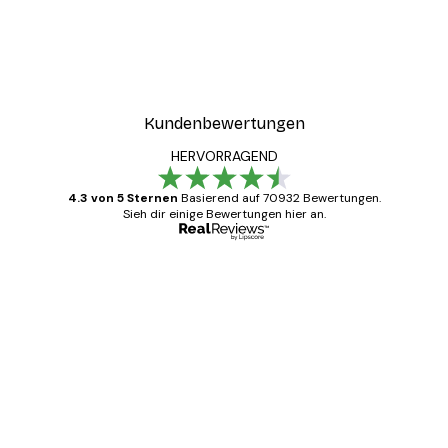
Kundenbewertungen
HERVORRAGEND
4.3 von 5 Sternen
Basierend auf 70932 Bewertungen.
Sieh dir einige Bewertungen hier an.
Verifizierter Käufer
Kundenbewertungen
Alles wie immer zügig, schnell, sicher
verpackt und ein stressfreier Einkauf
gewesen.
5 Jun
Edit D