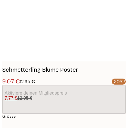
Product
images
Schmetterling Blume Poster
9,07 €
12,95 €
-30%*
Aktiviere deinen Mitgliedspreis
7,77 €
12,95 €
Grösse