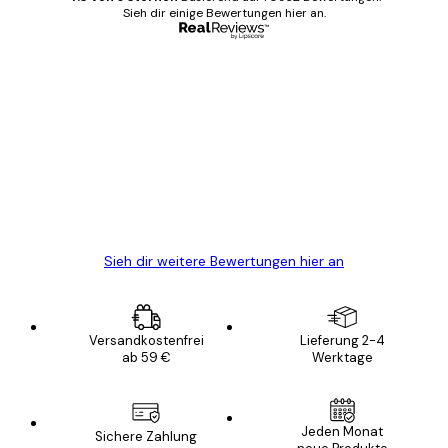
Sieh dir einige Bewertungen hier an.
Verifizierter Käufer
Kundenbewertungen
Alles wie immer zügig, schnell, sicher
verpackt und ein stressfreier Einkauf
gewesen.
5 Jun
Edit D
Sieh dir weitere Bewertungen hier an
Versandkostenfrei
Lieferung 2-4
ab 59 €
Werktage
Jeden Monat
Sichere Zahlung