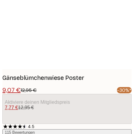
Product
images
Gänseblümchenwiese Poster
9,07 €
12,95 €
-30%*
Aktiviere deinen Mitgliedspreis
7,77 €
12,95 €
4.5
115
Bewertungen