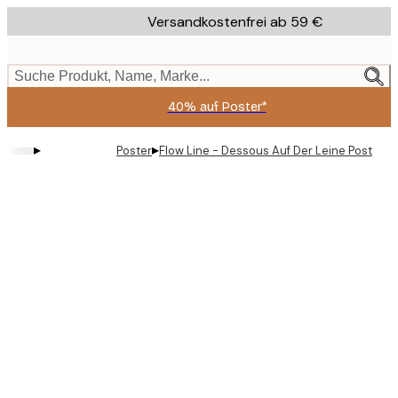
Skip
Versandkostenfrei ab 59 €
to
main
content.
Suche Produkt, Name, Marke...
40% auf Poster*
▸
▸
Poster
Flow Line - Dessous Auf Der Leine Poster