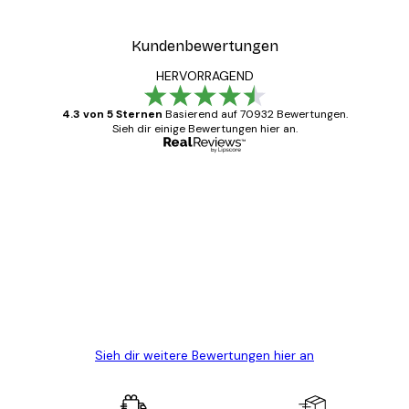
Kundenbewertungen
HERVORRAGEND
4.3 von 5 Sternen
Basierend auf 70932 Bewertungen.
Sieh dir einige Bewertungen hier an.
Verifizierter Käufer
Kundenbewertungen
Alles wie immer zügig, schnell, sicher
verpackt und ein stressfreier Einkauf
gewesen.
5 Jun
Edit D
Sieh dir weitere Bewertungen hier an