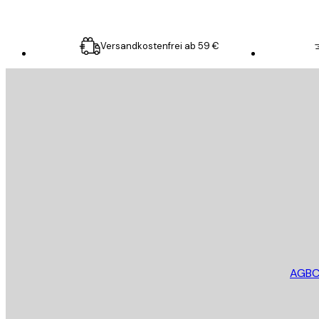
Versandkostenfrei ab 59 €
E-Mail
SENDEN
Store
AGB
C