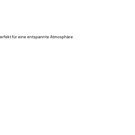
perfekt für eine entspannte Atmosphäre.
Verifizierter Käufer
All was okay
3 Jun
Gabriele L