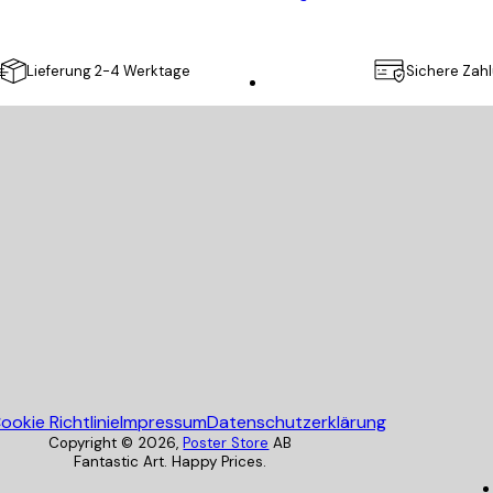
Lieferung 2-4 Werktage
Sichere Zah
Poster Store
ookie Richtlinie
Impressum
Datenschutzerklärung
Copyright ©
2026
,
Poster Store
AB
Fantastic Art. Happy Prices.