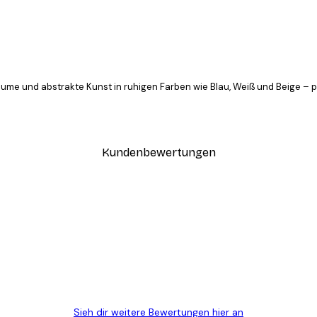
äume und abstrakte Kunst in ruhigen Farben wie Blau, Weiß und Beige – 
Kundenbewertungen
n
ügig, schnell, sicher verpackt und ein stressfreier Einkauf gewesen.
Sieh dir weitere Bewertungen hier an