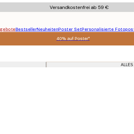
Versandkostenfrei ab 59 €
gebote
Bestseller
Neuheiten
Poster Set
Personalisierte Fotopos
40% auf Poster*
ALLES