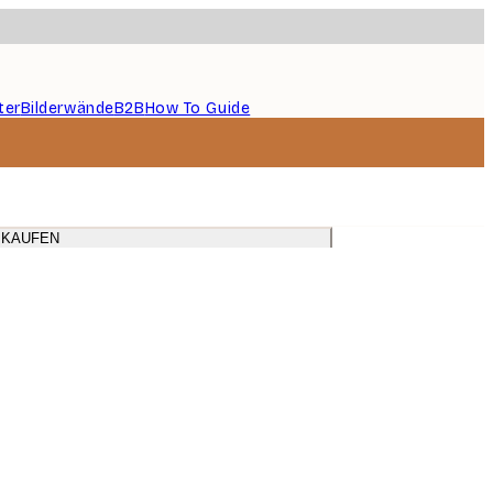
ter
Bilderwände
B2B
How To Guide
 KAUFEN