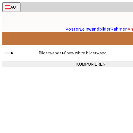
Skip
AUT
to
main
content.
Poster
Leinwandbilder
Rahmen
An
▸
▸
Bilderwände
Snow white bilderwand
KOMPONIEREN