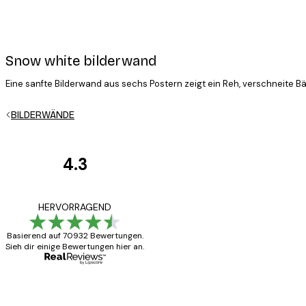
Snow white bilderwand
Eine sanfte Bilderwand aus sechs Postern zeigt ein Reh, verschneite B
BILDERWÄNDE
4.3
Kundenbewertunge
Alles wie immer z
HERVORRAGEND
Basierend auf 70932 Bewertungen.
Sieh dir einige Bewertungen hier an.
5 Jun
Edit D