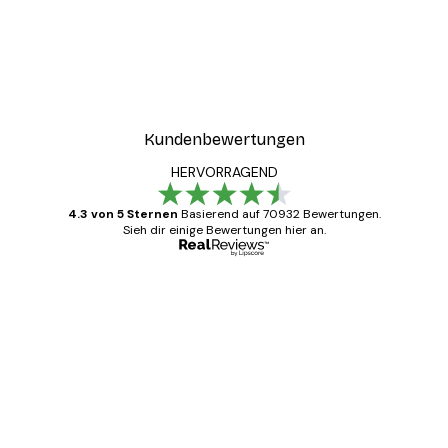
Kundenbewertungen
HERVORRAGEND
4.3 von 5 Sternen
Basierend auf 70932 Bewertungen.
Sieh dir einige Bewertungen hier an.
Verifizierter Käufer
Kundenbewertungen
Alles wie immer zügig, schnell, sicher
verpackt und ein stressfreier Einkauf
gewesen.
5 Jun
Edit D