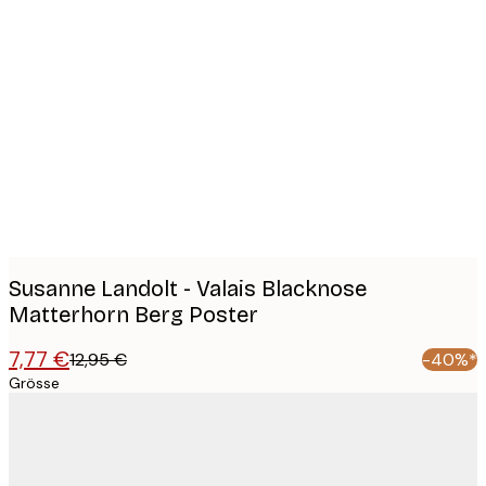
Product
images
Susanne Landolt - Valais Blacknose
Matterhorn Berg Poster
7,77 €
12,95 €
-40%*
Grösse