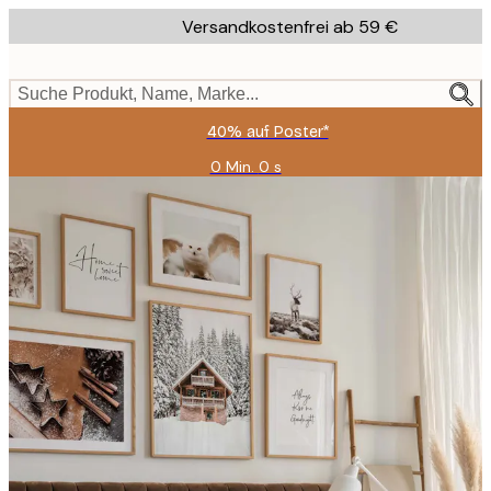
Skip
Versandkostenfrei ab 59 €
to
main
content.
Suche Produkt, Name, Marke...
40% auf Poster*
0 Min.
0 s
Gültig
bis:
2026-
08-
09