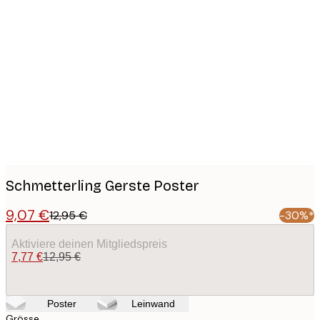
Product
images
Schmetterling Gerste Poster
9,07 €
12,95 €
-30%*
Aktiviere deinen Mitgliedspreis
7,77 €
12,95 €
Poster
Leinwand
Grösse