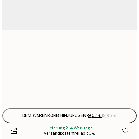
9
21x30 cm
1
15
30x40 cm
2
23
50x70 cm
3
Frame
options
DEM WARENKORB HINZUFÜGEN
-
9,07 €
12,95 €
Lieferung 2-4 Werktage
Versandkostenfrei ab 59 €