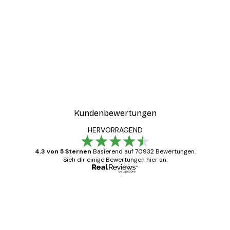
Kundenbewertungen
HERVORRAGEND
4.3 von 5 Sternen
Basierend auf 70932 Bewertungen.
Sieh dir einige Bewertungen hier an.
Verifizierter Käufer
Kundenbewertungen
Alles wie immer zügig, schnell, sicher
verpackt und ein stressfreier Einkauf