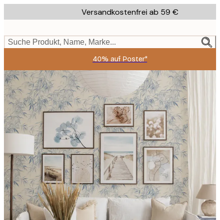
Skip
Versandkostenfrei ab 59 €
to
main
content.
Suche Produkt, Name, Marke...
40% auf Poster*