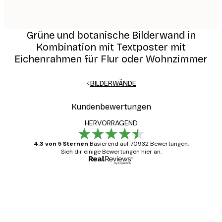
Grüne und botanische Bilderwand in
Kombination mit Textposter mit
Eichenrahmen für Flur oder Wohnzimmer
BILDERWÄNDE
Kundenbewertungen
HERVORRAGEND
4.3 von 5 Sternen
Basierend auf 70932 Bewertungen.
Sieh dir einige Bewertungen hier an.
Verifizierter Käufer
Kundenbewertungen
Alles wie immer zügig, schnell, sicher
verpackt und ein stressfreier Einkauf
gewesen.