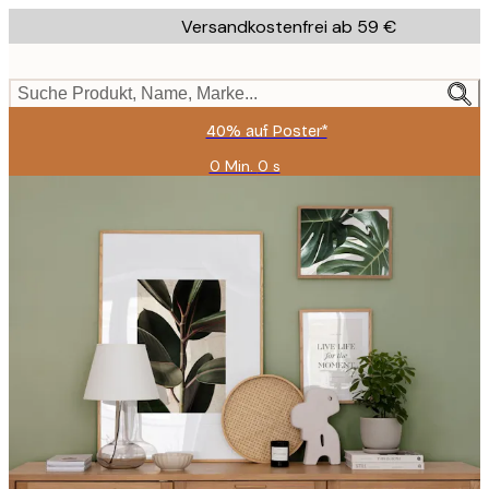
Skip
Versandkostenfrei ab 59 €
to
main
content.
Suche Produkt, Name, Marke...
40% auf Poster*
0 Min.
0 s
Gültig
bis:
2026-
08-
09