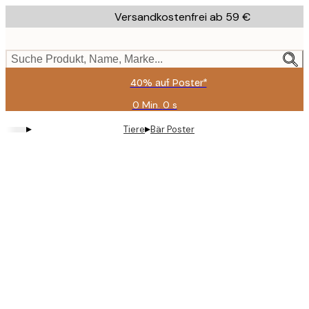
Skip
Versandkostenfrei ab 59 €
to
main
content.
Suche Produkt, Name, Marke...
40% auf Poster*
0 Min.
0 s
Gültig
bis:
▸
▸
Tiere
Bär Poster
2026-
08-
09