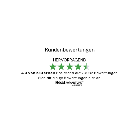
Kundenbewertungen
HERVORRAGEND
4.3 von 5 Sternen
Basierend auf 70932 Bewertungen.
Sieh dir einige Bewertungen hier an.
Verifizierter Käufer
Kundenbewertungen
Alles wie immer zügig, schnell, sicher
verpackt und ein stressfreier Einkauf
gewesen.
5 Jun