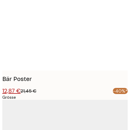
Product
images
Bär Poster
12,87 €
21,45 €
-40%*
Grösse