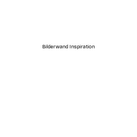
-40%*
William Morris - African 
Ab 7,77 €
12,95 €
Bilderwand Inspiration