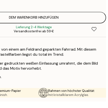
5
2
8
DEM WARENKORB HINZUFÜGEN
3
Lieferung 2-4 Werktage
Versandkostenfrei ab 59 €
von einem am Feldrand geparkten Fahrrad. Mit diesem
astellfarben liegst du total im Trend.
ner gedruckten weißen Einfassung umrahmt, die dem Bild
nd das Motiv hervorhebt.
n.
Premium-Papier
Rahmen von höchster Qualität
inish.
mit kristallklarem Acrylglas.