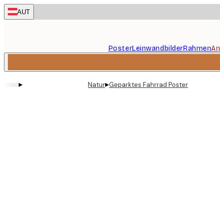
Skip
AUT
to
main
content.
Poster
Leinwandbilder
Rahmen
An
▸
▸
Natur
Geparktes Fahrrad Poster