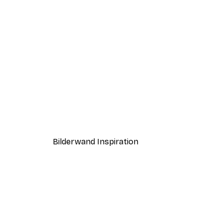
-70%
Outlet
Bergblumen Poster
Ab 3,88 €
12,95 €
Bilderwand Inspiration