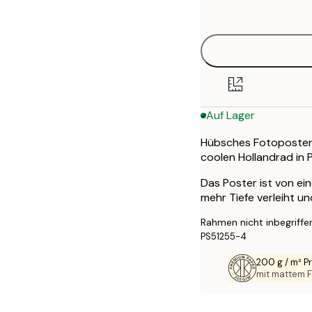
options
30x40 cm
50x70 cm
Auf Lager
Hübsches Fotoposter 
coolen Hollandrad in P
Das Poster ist von ei
mehr Tiefe verleiht u
Rahmen nicht inbegriffe
PS51255-4
200 g / m² 
mit mattem F