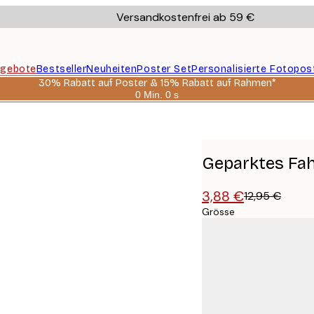
Versandkostenfrei ab 59 €
gebote
Bestseller
Neuheiten
Poster Set
Personalisierte Fotopos
30% Rabatt auf Poster & 15% Rabatt auf Rahmen*
0 Min.
0 s
Gültig
bis:
2026-
08-
06
Geparktes Fah
3,88 €
12,95 €
Grösse