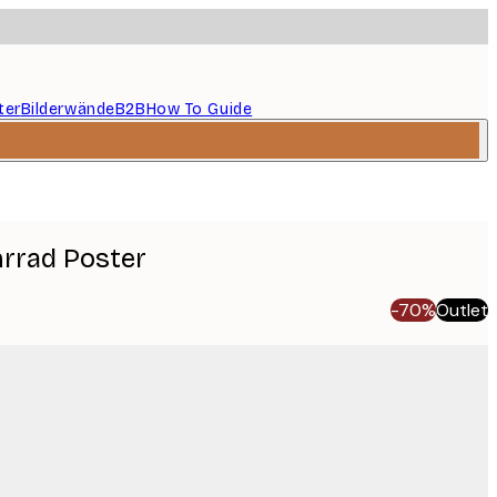
ter
Bilderwände
B2B
How To Guide
rrad Poster
-70%
Outlet