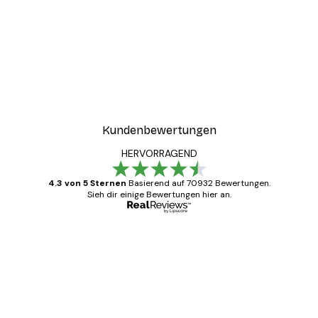
Kundenbewertungen
HERVORRAGEND
4.3 von 5 Sternen
Basierend auf 70932 Bewertungen.
Sieh dir einige Bewertungen hier an.
Verifizierter Käufer
Kundenbewertungen
Alles wie immer zügig, schnell, sicher
verpackt und ein stressfreier Einkauf
gewesen.