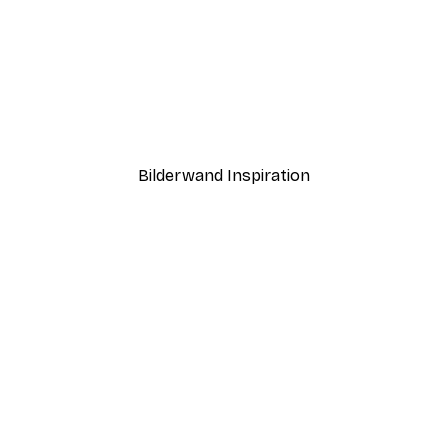
-40%*
Andreas Magnusson - Fuß
Ab 7,77 €
12,95 €
Bilderwand Inspiration