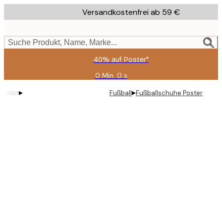
Skip
Versandkostenfrei ab 59 €
to
main
content.
Suche Produkt, Name, Marke...
40% auf Poster*
0 Min.
0 s
Gültig
bis:
▸
▸
Fußball
Fußballschuhe Poster
2026-
08-
09