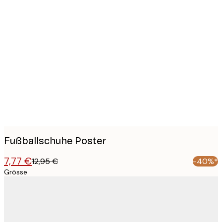
Product
images
Fußballschuhe Poster
7,77 €
12,95 €
-40%*
Grösse