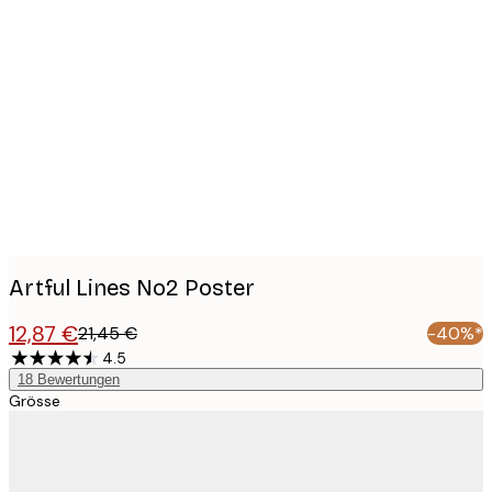
Product
images
Artful Lines No2 Poster
12,87 €
21,45 €
-40%*
4.5
18
Bewertungen
Grösse