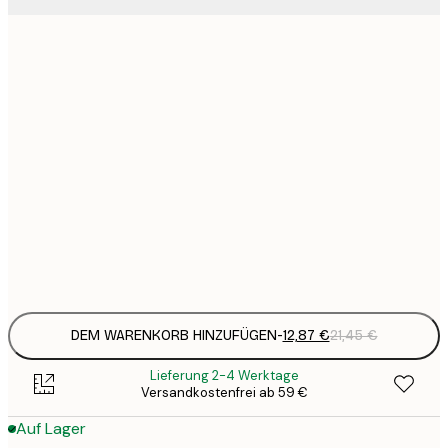
12
30x40 cm
2
19
50x70 cm
3
26
70x100 cm
4
64
100x150 cm
Frame
options
DEM WARENKORB HINZUFÜGEN
-
12,87 €
21,45 €
Lieferung 2-4 Werktage
Versandkostenfrei ab 59 €
Auf Lager