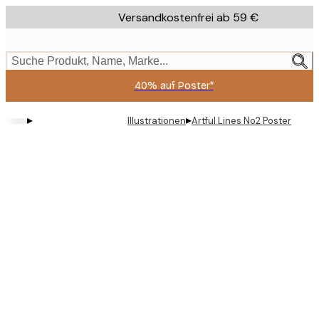
Skip
Versandkostenfrei ab 59 €
to
main
content.
Suche Produkt, Name, Marke...
40% auf Poster*
▸
▸
Illustrationen
Artful Lines No2 Poster