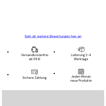
Alles wie immer zügig, schnell, sicher
verpackt und ein stressfreier Einkauf
gewesen.
5 Jun
Edit D
Sieh dir weitere Bewertungen hier an
Versandkostenfrei
Lieferung 2-4
ab 59 €
Werktage
Jeden Monat
Sichere Zahlung
neue Produkte