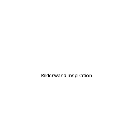
-40%*
o2 Poster
Abstrakter Körper Skizze
Ab 7,77 €
12,95 €
Bilderwand Inspiration