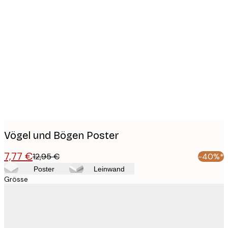
Product
images
Vögel und Bögen Poster
7,77 €
12,95 €
-40%*
Poster
Leinwand
Grösse