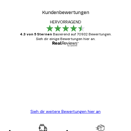
Kundenbewertungen
HERVORRAGEND
4.3 von 5 Sternen
Basierend auf 70932 Bewertungen.
Sieh dir einige Bewertungen hier an.
Verifizierter Käufer
Kundenbewertungen
Alles wie immer zügig, schnell, sicher
verpackt und ein stressfreier Einkauf
gewesen.
5 Jun
Edit D
Sieh dir weitere Bewertungen hier an