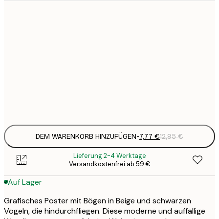
7
21x30 cm
1
12
30x40 cm
2
19
50x70 cm
3
Frame
options
DEM WARENKORB HINZUFÜGEN
-
7,77 €
12,95 €
Lieferung 2-4 Werktage
Versandkostenfrei ab 59 €
Auf Lager
Grafisches Poster mit Bögen in Beige und schwarzen
Vögeln, die hindurchfliegen. Diese moderne und auffällige