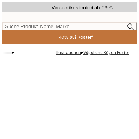
Skip
Versandkostenfrei ab 59 €
to
main
content.
Suche Produkt, Name, Marke...
40% auf Poster*
▸
▸
Illustrationen
Vögel und Bögen Poster