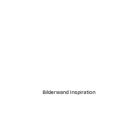
-40%*
ft Poster
Goldener Ginkgo Poster
Ab 7,77 €
12,95 €
Bilderwand Inspiration