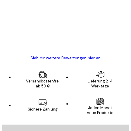
Verifizierter Käufer
Kundenbewertungen
Alles wie immer zügig, schnell, sicher
verpackt und ein stressfreier Einkauf
gewesen.
5 Jun
Edit D
Sieh dir weitere Bewertungen hier an
Versandkostenfrei
Lieferung 2-4
ab 59 €
Werktage
Jeden Monat
Sichere Zahlung
neue Produkte