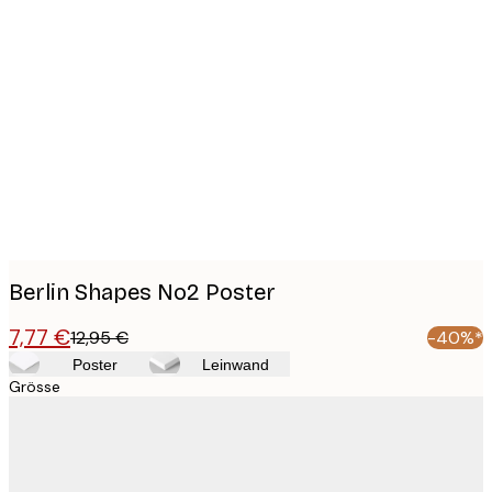
Product
images
Berlin Shapes No2 Poster
7,77 €
12,95 €
-40%*
Poster
Leinwand
Grösse