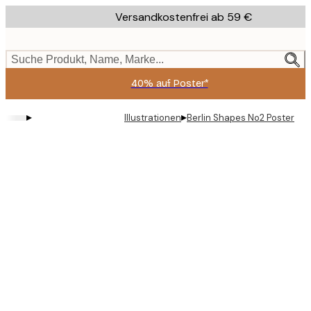
Skip
Versandkostenfrei ab 59 €
to
main
content.
Suche Produkt, Name, Marke...
40% auf Poster*
▸
▸
Illustrationen
Berlin Shapes No2 Poster