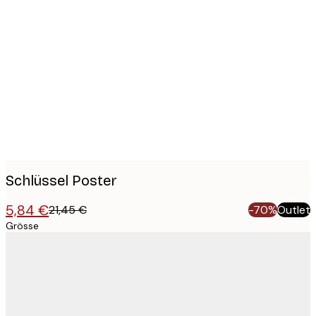
Product
images
Schlüssel Poster
5,84 €
21,45 €
-70%
Outlet
Grösse