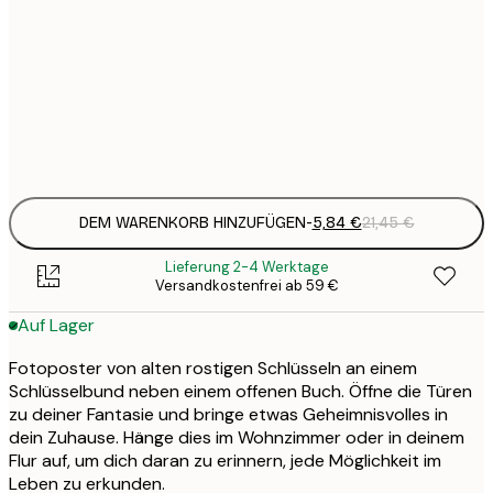
5
30x40 cm
2
8
50x70 cm
3
Frame
options
DEM WARENKORB HINZUFÜGEN
-
5,84 €
21,45 €
Lieferung 2-4 Werktage
Versandkostenfrei ab 59 €
Auf Lager
Fotoposter von alten rostigen Schlüsseln an einem
Schlüsselbund neben einem offenen Buch. Öffne die Türen
zu deiner Fantasie und bringe etwas Geheimnisvolles in
dein Zuhause. Hänge dies im Wohnzimmer oder in deinem
Flur auf, um dich daran zu erinnern, jede Möglichkeit im
Leben zu erkunden.