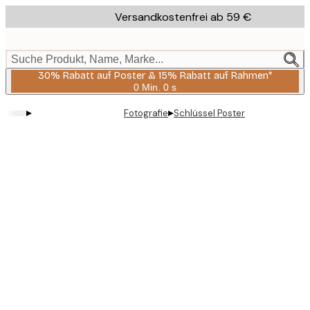
Skip
Versandkostenfrei ab 59 €
to
main
content.
Suche Produkt, Name, Marke...
30% Rabatt auf Poster & 15% Rabatt auf Rahmen*
0 Min.
0 s
Gültig
bis:
▸
▸
Fotografie
Schlüssel Poster
2026-
08-
06