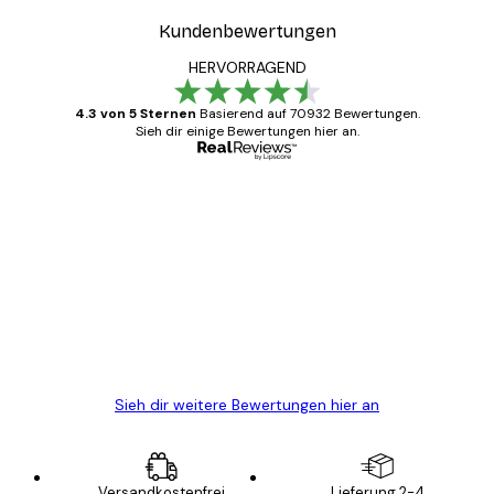
Kundenbewertungen
HERVORRAGEND
4.3 von 5 Sternen
Basierend auf 70932 Bewertungen.
Sieh dir einige Bewertungen hier an.
Verifizierter Käufer
Kundenbewertungen
Alles wie immer zügig, schnell, sicher
verpackt und ein stressfreier Einkauf
gewesen.
5 Jun
Edit D
Sieh dir weitere Bewertungen hier an
Versandkostenfrei
Lieferung 2-4