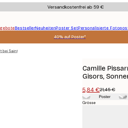
Versandkostenfrei ab 59 €
gebote
Bestseller
Neuheiten
Poster Set
Personalisierte Fotopos
40% auf Poster*
ft bei Saint-Charles, nahe Gisors, Sonnenuntergang Poster
Camille Pissar
Gisors, Sonne
5,84 €
21,45 €
Poster
Grösse