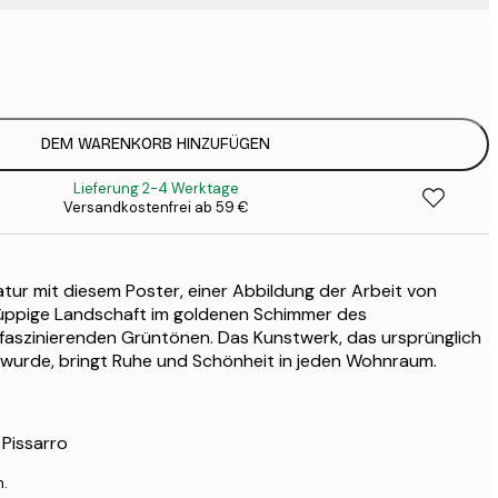
5
2
8
3
DEM WARENKORB HINZUFÜGEN
Lieferung 2-4 Werktage
Versandkostenfrei ab 59 €
atur mit diesem Poster, einer Abbildung der Arbeit von
e üppige Landschaft im goldenen Schimmer des
faszinierenden Grüntönen. Das Kunstwerk, das ursprünglich
 wurde, bringt Ruhe und Schönheit in jeden Wohnraum.
 Pissarro
n.