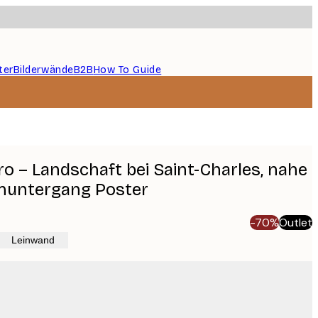
ter
Bilderwände
B2B
How To Guide
ro – Landschaft bei Saint-Charles, nahe
nuntergang Poster
-70%
Outlet
Leinwand