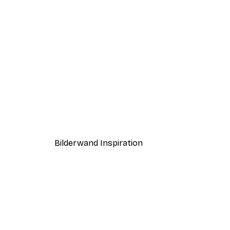
-40%*
Straßenecke in Paris Poster
Ab 7,77 €
12,95 €
Bilderwand Inspiration