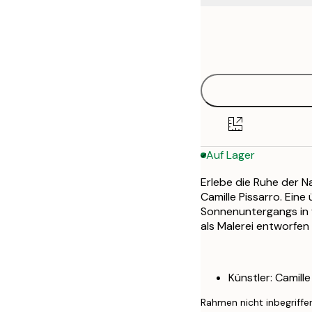
Frame
30x40 cm
options
50x70 cm
Auf Lager
Erlebe die Ruhe der N
Camille Pissarro. Ein
Sonnenuntergangs in 
als Malerei entworfen
Künstler: Camille
Rahmen nicht inbegriffe