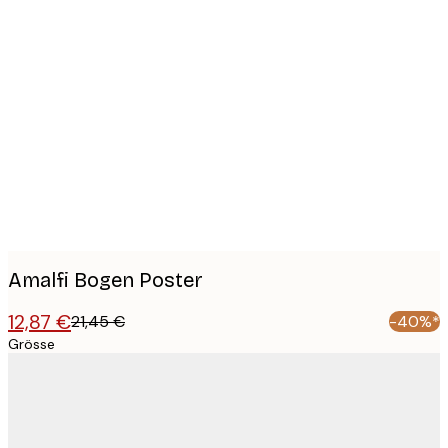
Product
images
Amalfi Bogen Poster
12,87 €
21,45 €
-40%*
Grösse