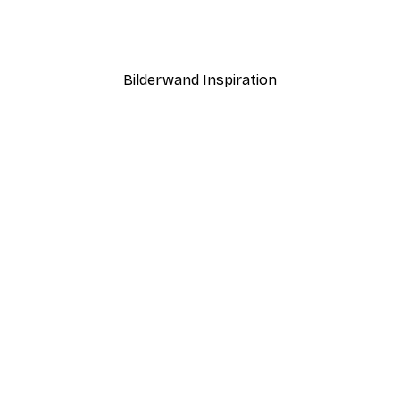
Fossilstein Poster
Ab 7,77 €
12,95 €
Bilderwand Inspiration