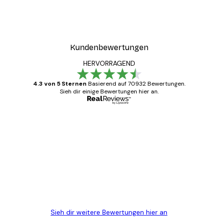
Kundenbewertungen
HERVORRAGEND
4.3 von 5 Sternen
Basierend auf 70932 Bewertungen.
Sieh dir einige Bewertungen hier an.
Verifizierter Käufer
Kundenbewertungen
Alles wie immer zügig, schnell, sicher
verpackt und ein stressfreier Einkauf
gewesen.
5 Jun
Edit D
Sieh dir weitere Bewertungen hier an