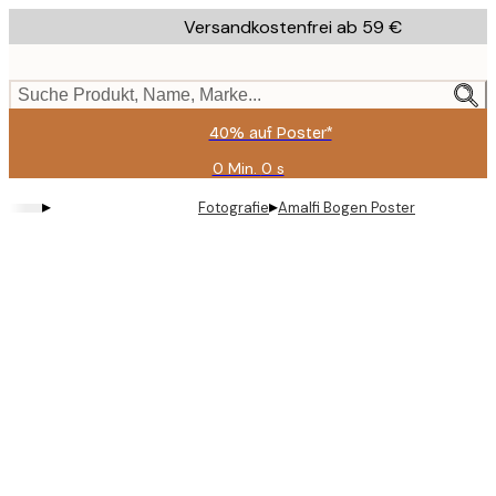
Skip
Versandkostenfrei ab 59 €
to
main
content.
Suche Produkt, Name, Marke...
40% auf Poster*
0 Min.
0 s
Gültig
bis:
▸
▸
Fotografie
Amalfi Bogen Poster
2026-
08-
09