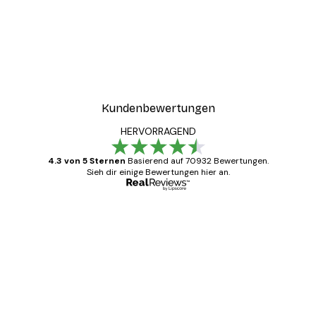
Kundenbewertungen
HERVORRAGEND
4.3 von 5 Sternen
Basierend auf 70932 Bewertungen.
Sieh dir einige Bewertungen hier an.
Verifizierter Käufer
Kundenbewertungen
Alles wie immer zügig, schnell, sicher
verpackt und ein stressfreier Einkauf
gewesen.
5 Jun
Edit D