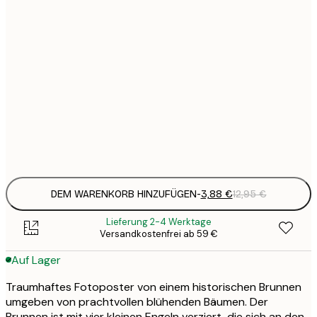
3
21x30 cm
1
5
30x40 cm
2
8
50x70 cm
3
Frame
options
DEM WARENKORB HINZUFÜGEN
-
3,88 €
12,95 €
Lieferung 2-4 Werktage
Versandkostenfrei ab 59 €
Auf Lager
Traumhaftes Fotoposter von einem historischen Brunnen
umgeben von prachtvollen blühenden Bäumen. Der
Brunnen ist mit vier kleinen Engeln verziert, die sich an den