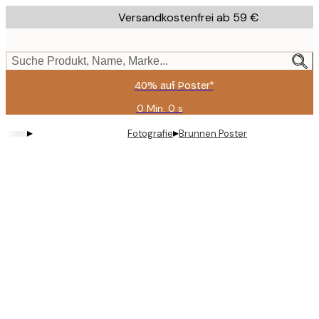
Skip
Versandkostenfrei ab 59 €
to
main
content.
Suche Produkt, Name, Marke...
40% auf Poster*
0 Min.
0 s
Gültig
bis:
▸
▸
Fotografie
Brunnen Poster
2026-
08-
09