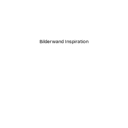
-40%*
Amalfi Bogen Poster
Ab 7,77 €
12,95 €
Bilderwand Inspiration