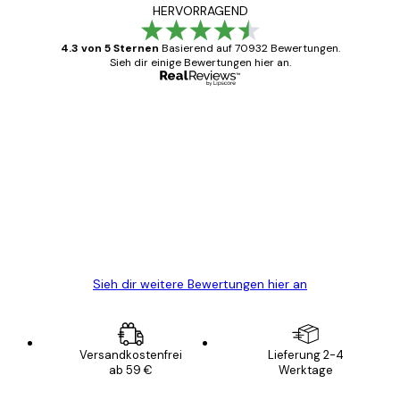
HERVORRAGEND
4.3 von 5 Sternen
Basierend auf 70932 Bewertungen.
Sieh dir einige Bewertungen hier an.
Verifizierter Käufer
Kundenbewertungen
Alles wie immer zügig, schnell, sicher
verpackt und ein stressfreier Einkauf
gewesen.
5 Jun
Edit D
Sieh dir weitere Bewertungen hier an
Versandkostenfrei
Lieferung 2-4
ab 59 €
Werktage