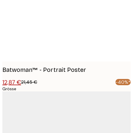
Product
images
Batwoman™ - Portrait Poster
12,87 €
21,45 €
-40%*
Grösse