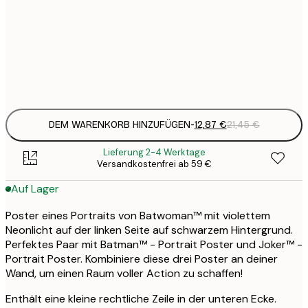
21
50x70 cm
3
Frame
options
DEM WARENKORB HINZUFÜGEN
-
12,87 €
21,45 €
Lieferung 2-4 Werktage
Versandkostenfrei ab 59 €
Auf Lager
Poster eines Portraits von Batwoman™ mit violettem
Neonlicht auf der linken Seite auf schwarzem Hintergrund.
Perfektes Paar mit Batman™ - Portrait Poster und Joker™ -
Portrait Poster. Kombiniere diese drei Poster an deiner
Wand, um einen Raum voller Action zu schaffen!
Enthält eine kleine rechtliche Zeile in der unteren Ecke.