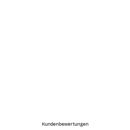
-40%*
ntergang Poster
Paris Poster
Ab 12,87 €
21,45 €
Kundenbewertungen