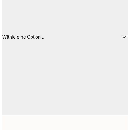
Wähle eine Option...
12
30x40 cm
2