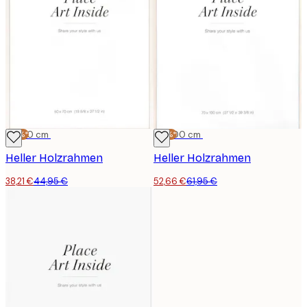
-15%*
50x70 cm
-15%*
70x100 cm
Heller Holzrahmen
Heller Holzrahmen
38,21 €
44,95 €
52,66 €
61,95 €