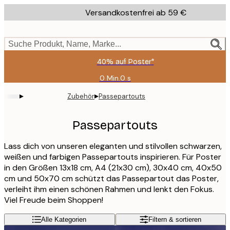
Skip
Versandkostenfrei ab 59 €
to
main
content.
Suche Produkt, Name, Marke...
40% auf Poster*
0 Min.
0 s
Gültig
bis:
▸
▸
Zubehör
Passepartouts
2026-
08-
09
Passepartouts
Lass dich von unseren eleganten und stilvollen schwarzen,
weißen und farbigen Passepartouts inspirieren. Für Poster
in den Größen 13x18 cm, A4 (21x30 cm), 30x40 cm, 40x50
cm und 50x70 cm schützt das Passepartout das Poster,
verleiht ihm einen schönen Rahmen und lenkt den Fokus.
Viel Freude beim Shoppen!
Alle Kategorien
Filtern & sortieren