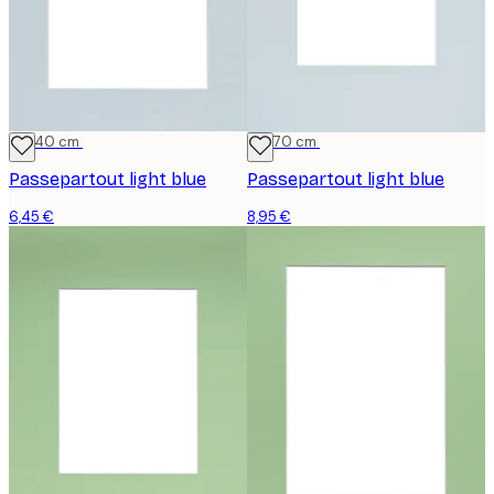
30x40 cm
50x70 cm
Passepartout light blue
Passepartout light blue
6,45 €
8,95 €