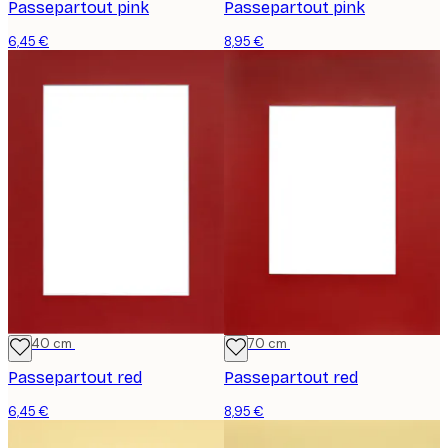
Passepartout pink
Passepartout pink
6,45 €
8,95 €
30x40 cm
50x70 cm
Passepartout red
Passepartout red
6,45 €
8,95 €