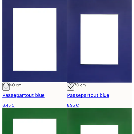
30x40 cm
50x70 cm
Passepartout blue
Passepartout blue
6,45 €
8,95 €