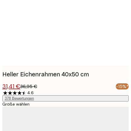
Product
images
Heller Eichenrahmen 40x50 cm
31,41 €
36,95 €
-15%*
4.6
378
Bewertungen
Größe wählen