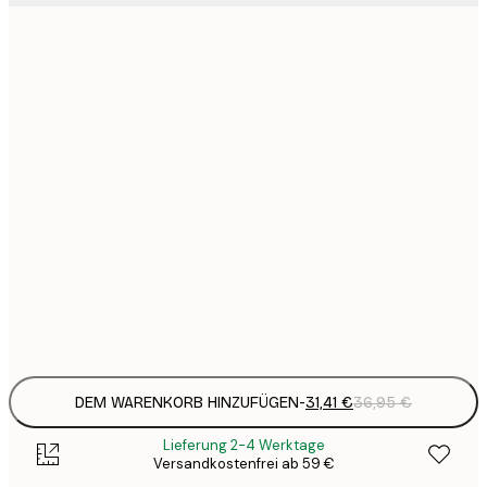
6
11
22
2
31
3
31
3
38
4
52
6
DEM WARENKORB HINZUFÜGEN
-
31,41 €
36,95 €
Lieferung 2-4 Werktage
Versandkostenfrei ab 59 €