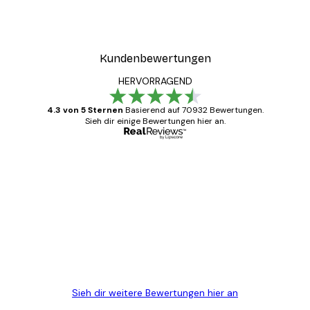
einfach.
Kundenbewertungen
HERVORRAGEND
4.3 von 5 Sternen
Basierend auf 70932 Bewertungen.
Sieh dir einige Bewertungen hier an.
Verifizierter Käufer
Kundenbewertungen
Alles wie immer zügig, schnell, sicher
verpackt und ein stressfreier Einkauf
gewesen.
5 Jun
Edit D
Sieh dir weitere Bewertungen hier an