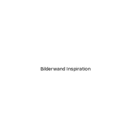
-40%*
ling Poster
Weg zum Strand Poster
Ab 7,77 €
12,95 €
Bilderwand Inspiration