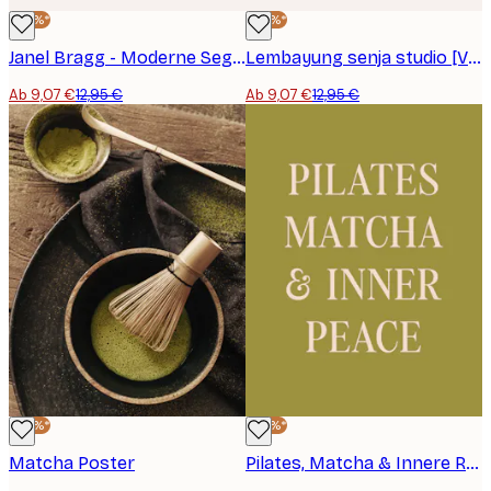
-30%*
-30%*
Janel Bragg - Moderne Segelboote Meereslandschaft Poster
Lembayung senja studio [Vintage Poster] - Vintage Flugzeug Skizze Poster
Ab 9,07 €
12,95 €
Ab 9,07 €
12,95 €
-30%*
-30%*
Matcha Poster
Pilates, Matcha & Innere Ruhe Poster