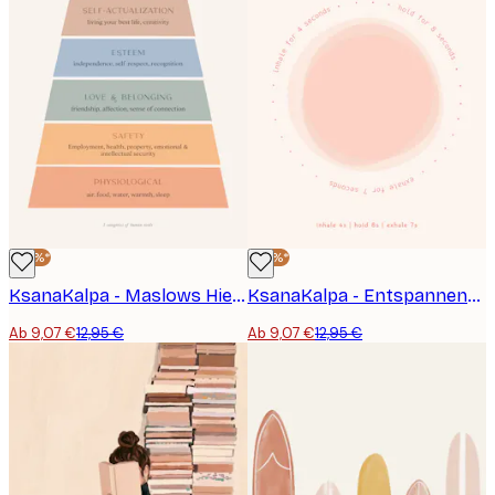
-30%*
-30%*
KsanaKalpa - Maslows Hierarchie der Bedürfnisse Poster
KsanaKalpa - Entspannende Atemtechnik Anleitung Poster
Ab 9,07 €
12,95 €
Ab 9,07 €
12,95 €