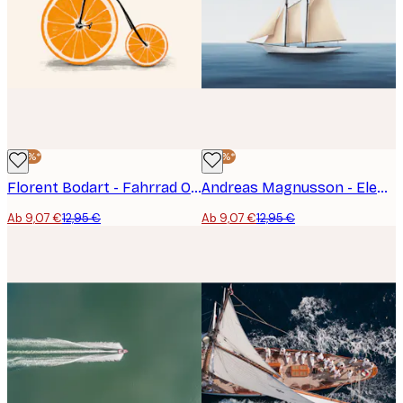
-30%*
-30%*
Florent Bodart - Fahrrad Orangenscheibe Poster
Andreas Magnusson - Elegantes Segelboot auf See Poster
Ab 9,07 €
12,95 €
Ab 9,07 €
12,95 €