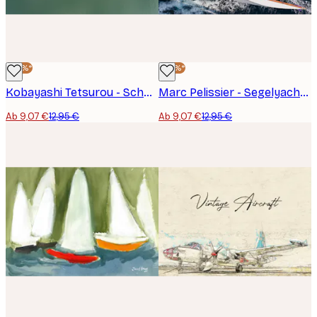
-30%*
-30%*
Kobayashi Tetsurou - Schnellboot auf grünem Wasser Poster
Marc Pelissier - Segelyacht Crew Poster
Ab 9,07 €
12,95 €
Ab 9,07 €
12,95 €