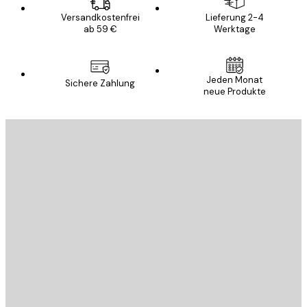
Versandkostenfrei
Lieferung 2-4
ab 59 €
Werktage
E-Mail
Jeden Monat
Sichere Zahlung
neue Produkte
ANMELDEN
Datenschutzerklärung
E-Mail
SENDEN
Store
Poster Store