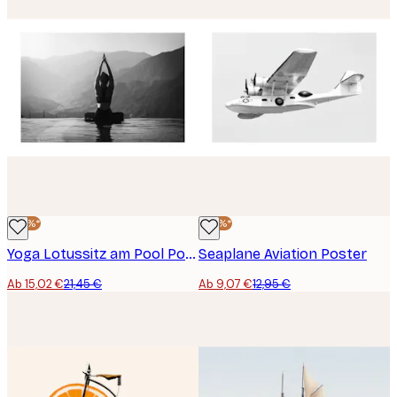
-30%*
-30%*
Yoga Lotussitz am Pool Poster
Seaplane Aviation Poster
Ab 15,02 €
21,45 €
Ab 9,07 €
12,95 €