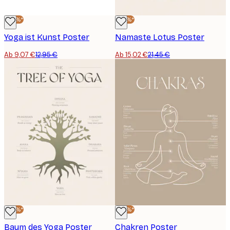
-30%*
-30%*
Yoga ist Kunst Poster
Namaste Lotus Poster
Ab 9,07 €
12,95 €
Ab 15,02 €
21,45 €
-30%*
-30%*
Baum des Yoga Poster
Chakren Poster