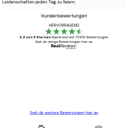
Leidenschaften jeden Tag zu feiern.
Kundenbewertungen
HERVORRAGEND
4.3 von 5 Sternen
Basierend auf 70932 Bewertungen.
Sieh dir einige Bewertungen hier an.
Verifizierter Käufer
Kundenbewertungen
Alles wie immer zügig, schnell, sicher
verpackt und ein stressfreier Einkauf
gewesen.
5 Jun
Edit D
Sieh dir weitere Bewertungen hier an