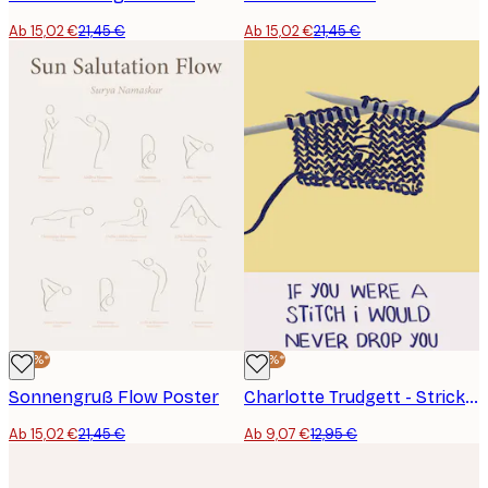
Ab 15,02 €
21,45 €
Ab 15,02 €
21,45 €
-30%*
-30%*
Sonnengruß Flow Poster
Charlotte Trudgett - Stricken Liebesbrief Poster
Ab 15,02 €
21,45 €
Ab 9,07 €
12,95 €