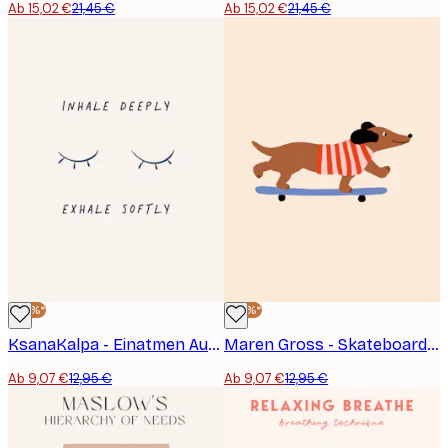
Ab 15,02 €
21,45 €
Ab 15,02 €
21,45 €
-30%*
-30%*
KsanaKalpa - Einatmen Ausatmen Augen Poster
Maren Gross - Skateboard Dackel Poster
Ab 9,07 €
12,95 €
Ab 9,07 €
12,95 €