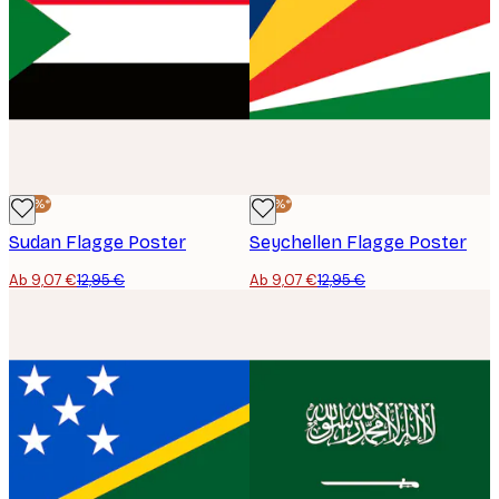
-30%*
-30%*
Sudan Flagge Poster
Seychellen Flagge Poster
Ab 9,07 €
12,95 €
Ab 9,07 €
12,95 €