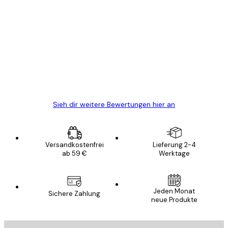
Verifizierter Käufer
Kundenbewertungen
Alles wie immer zügig, schnell, sicher
verpackt und ein stressfreier Einkauf
gewesen.
5 Jun
Edit D
Sieh dir weitere Bewertungen hier an
Versandkostenfrei
Lieferung 2-4
ab 59 €
Werktage
E-Mail
Jeden Monat
Sichere Zahlung
neue Produkte
ANMELDEN