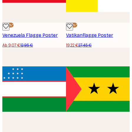
-30%*
-30%*
Venezuela Flagge Poster
Vatikanflagge Poster
Ab 9,07 €
12,95 €
19,22 €
27,45 €