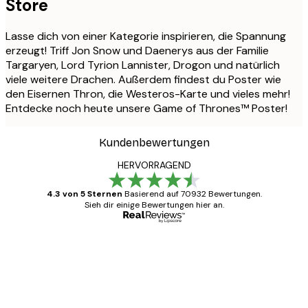
Store
Lasse dich von einer Kategorie inspirieren, die Spannung
erzeugt! Triff Jon Snow und Daenerys aus der Familie
Targaryen, Lord Tyrion Lannister, Drogon und natürlich
viele weitere Drachen. Außerdem findest du Poster wie
den Eisernen Thron, die Westeros-Karte und vieles mehr!
Entdecke noch heute unsere Game of Thrones™ Poster!
Kundenbewertungen
HERVORRAGEND
4.3 von 5 Sternen
Basierend auf 70932 Bewertungen.
Sieh dir einige Bewertungen hier an.
Verifizierter Käufer
Kundenbewertungen
Alles wie immer zügig, schnell, sicher
verpackt und ein stressfreier Einkauf
gewesen.