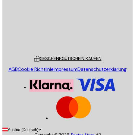
SENDEN
Store
Poster Store
Kundendienst
GESCHENKGUTSCHEIN KAUFEN
AGB
Cookie Richtlinie
Impressum
Datenschutzerklärung
Austria (Deutsch)
Copyright ©
2026
,
Poster Store
AB