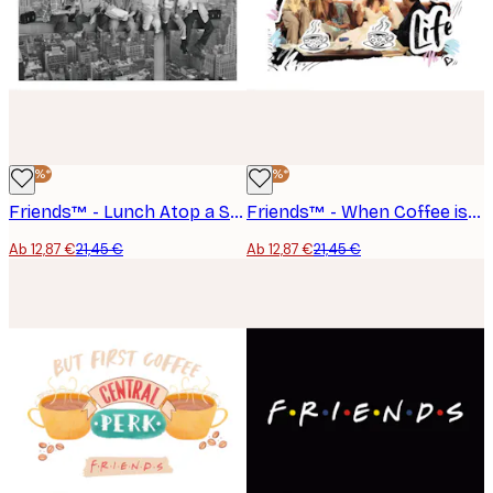
-40%*
-40%*
Friends™ - Lunch Atop a Skyscraper Poster
Friends™ - When Coffee is Life Poster
Ab 12,87 €
21,45 €
Ab 12,87 €
21,45 €