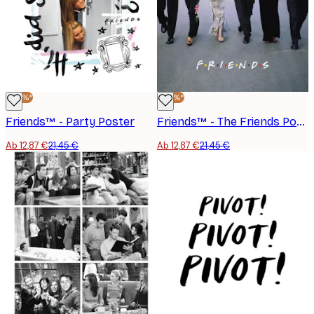
-40%*
-40%*
Friends™ - Party Poster
Friends™ - The Friends Portrayed No1 Poster
Ab 12,87 €
21,45 €
Ab 12,87 €
21,45 €