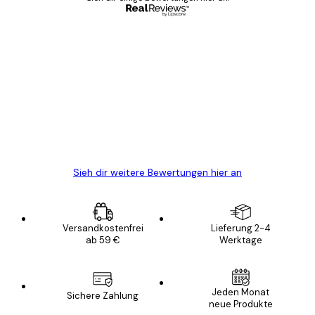
Verifizierter Käufer
Kundenbewertungen
Alles wie immer zügig, schnell, sicher
verpackt und ein stressfreier Einkauf
gewesen.
5 Jun
Edit D
Sieh dir weitere Bewertungen hier an
Versandkostenfrei
Lieferung 2-4
ab 59 €
Werktage
Jeden Monat
Sichere Zahlung
neue Produkte