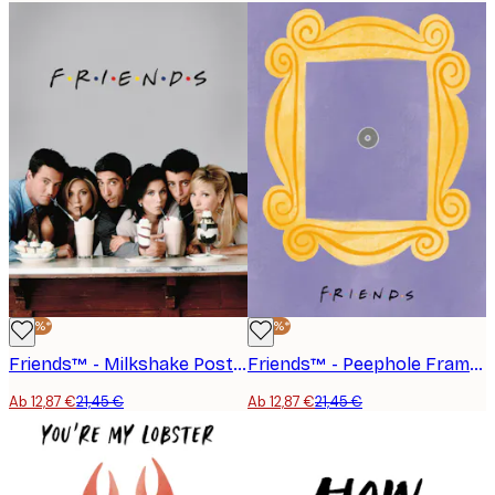
-40%*
-40%*
Friends™ - Milkshake Poster
Friends™ - Peephole Frame Poster
Ab 12,87 €
21,45 €
Ab 12,87 €
21,45 €