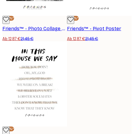
-40%*
-40%*
Friends™ - Photo Collage Poster
Friends™ - Pivot Poster
Ab 12,87 €
21,45 €
Ab 12,87 €
21,45 €
-40%*