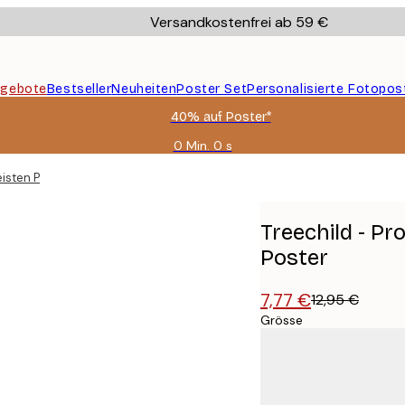
Versandkostenfrei ab 59 €
gebote
Bestseller
Neuheiten
Poster Set
Personalisierte Fotopos
40% auf Poster*
0 Min.
0 s
Gültig
bis:
eisten Probleme Poster
2026-
08-
09
Treechild - Pr
Poster
7,77 €
12,95 €
Grösse