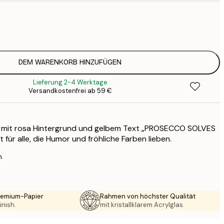
7
1
12
2
16
DEM WARENKORB HINZUFÜGEN
2
Lieferung 2-4 Werktage
19
Versandkostenfrei ab 59 €
3
26
4
er mit rosa Hintergrund und gelbem Text „PROSECCO SOLVES
64
für alle, die Humor und fröhliche Farben lieben.
n.
Premium-Papier
Rahmen von höchster Qualität
inish.
mit kristallklarem Acrylglas.