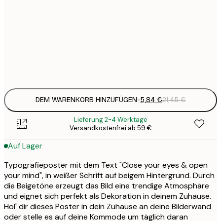
3
21x30 cm
1
5
30x40 cm
2
Frame
options
DEM WARENKORB HINZUFÜGEN
-
5,84 €
21,45 €
Lieferung 2-4 Werktage
Versandkostenfrei ab 59 €
Auf Lager
Typografieposter mit dem Text "Close your eyes & open
your mind", in weißer Schrift auf beigem Hintergrund. Durch
die Beigetöne erzeugt das Bild eine trendige Atmosphäre
und eignet sich perfekt als Dekoration in deinem Zuhause.
Hol' dir dieses Poster in dein Zuhause an deine Bilderwand
oder stelle es auf deine Kommode um täglich daran