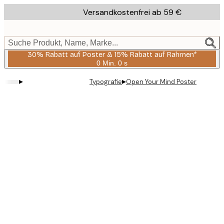
Skip
Versandkostenfrei ab 59 €
to
main
content.
Suche Produkt, Name, Marke...
30% Rabatt auf Poster & 15% Rabatt auf Rahmen*
0 Min.
0 s
Gültig
bis:
▸
▸
Typografie
Open Your Mind Poster
2026-
08-
06