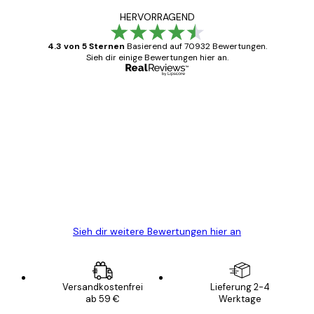
HERVORRAGEND
4.3 von 5 Sternen
Basierend auf 70932 Bewertungen.
Sieh dir einige Bewertungen hier an.
Verifizierter Käufer
Kundenbewertungen
Alles wie immer zügig, schnell, sicher
verpackt und ein stressfreier Einkauf
gewesen.
5 Jun
Edit D
Sieh dir weitere Bewertungen hier an
Versandkostenfrei
Lieferung 2-4
ab 59 €
Werktage