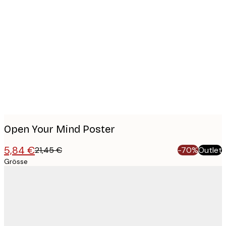
Product
images
Open Your Mind Poster
5,84 €
21,45 €
-70%
Outlet
Grösse