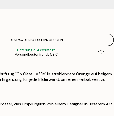
9
1
15
2
DEM WARENKORB HINZUFÜGEN
Lieferung 2-4 Werktage
Versandkostenfrei ab 59 €
hriftzug "Oh C'est La Vie" in strahlendem Orange auf beigem
le Ergänzung für jede Bilderwand, um einen Farbakzent zu
s Poster, das ursprünglich von einem Designer in unserem Art