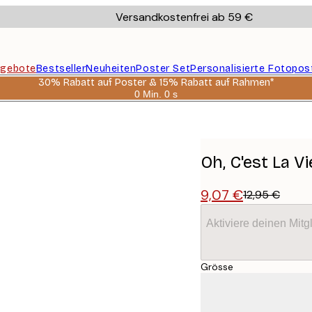
Versandkostenfrei ab 59 €
gebote
Bestseller
Neuheiten
Poster Set
Personalisierte Fotopos
30% Rabatt auf Poster & 15% Rabatt auf Rahmen*
0 Min.
0 s
Gültig
bis:
2026-
08-
06
Oh, C'est La V
9,07 €
12,95 €
Aktiviere deinen Mitg
Grösse