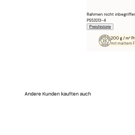
Rahmen nicht inbegriffe
PS53213-4
Preishistorie
200 g / m² 
mit mattem F
Andere Kunden kauften auch