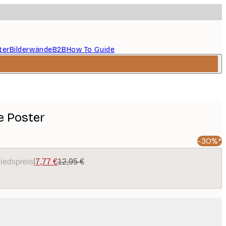
ter
Bilderwände
B2B
How To Guide
ie Poster
-30%*
liedspreis
|
7,77 €
12,95 €