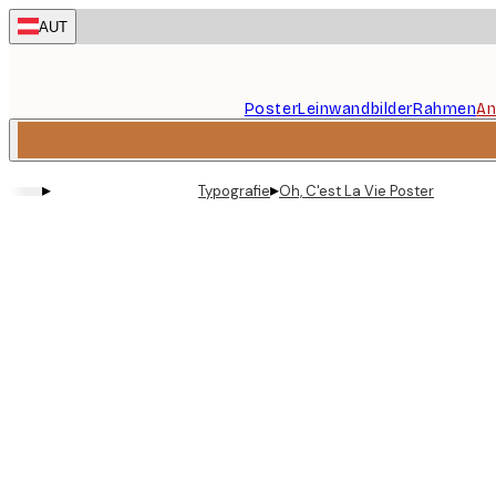
Skip
AUT
to
main
content.
Poster
Leinwandbilder
Rahmen
An
▸
▸
Typografie
Oh, C'est La Vie Poster