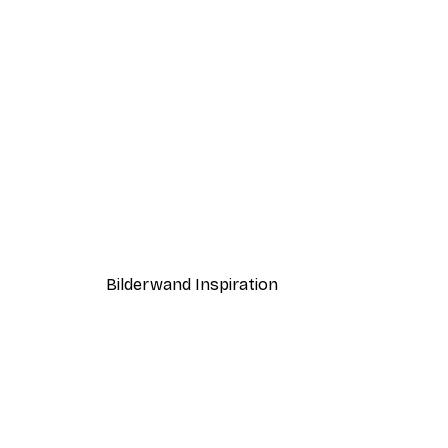
-30%*
Aperol Spritz Cocktail Poster
Ab 9,07 €
12,95 €
Bilderwand Inspiration