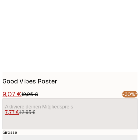
Product
images
Good Vibes Poster
9,07 €
12,95 €
-30%*
Aktiviere deinen Mitgliedspreis
7,77 €
12,95 €
Grösse