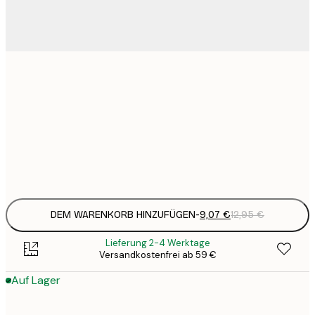
9
21x30 cm
1
15
30x40 cm
2
Frame
options
DEM WARENKORB HINZUFÜGEN
-
9,07 €
12,95 €
Lieferung 2-4 Werktage
Versandkostenfrei ab 59 €
Auf Lager