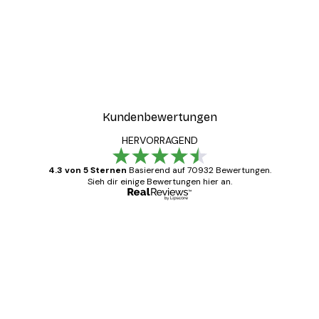
Kundenbewertungen
HERVORRAGEND
4.3 von 5 Sternen
Basierend auf 70932 Bewertungen.
Sieh dir einige Bewertungen hier an.
Verifizierter Käufer
Kundenbewertungen
Alles wie immer zügig, schnell, sicher
verpackt und ein stressfreier Einkauf
gewesen.
5 Jun