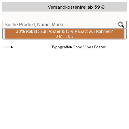
Skip
Versandkostenfrei ab 59 €
to
main
content.
Suche Produkt, Name, Marke...
30% Rabatt auf Poster & 15% Rabatt auf Rahmen*
0 Min.
0 s
Gültig
bis:
▸
▸
Typografie
Good Vibes Poster
2026-
08-
06