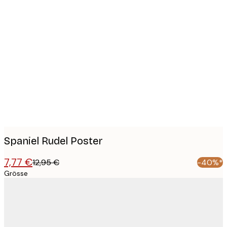
Product
images
Spaniel Rudel Poster
7,77 €
12,95 €
-40%*
Grösse