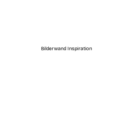
-40%*
Nebeliger Sonnenaufgan
Ab 7,77 €
12,95 €
Bilderwand Inspiration