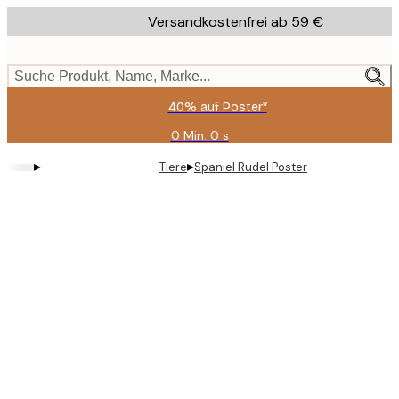
Skip
Versandkostenfrei ab 59 €
to
main
content.
Suche Produkt, Name, Marke...
40% auf Poster*
0 Min.
0 s
Gültig
bis:
▸
▸
Tiere
Spaniel Rudel Poster
2026-
08-
09