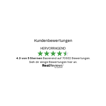
Kundenbewertungen
HERVORRAGEND
4.3 von 5 Sternen
Basierend auf 70932 Bewertungen.
Sieh dir einige Bewertungen hier an.
Verifizierter Käufer
Kundenbewertungen
Alles wie immer zügig, schnell, sicher
verpackt und ein stressfreier Einkauf
gewesen.
5 Jun