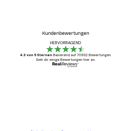
r
You Are Loved Poster
Ab 7,77 €
12,95 €
Kundenbewertungen
HERVORRAGEND
4.3 von 5 Sternen
Basierend auf 70932 Bewertungen.
Sieh dir einige Bewertungen hier an.
Verifizierter Käufer
Kundenbewertungen
Alles wie immer zügig, schnell, sicher
verpackt und ein stressfreier Einkauf
gewesen.
5 Jun
Edit D