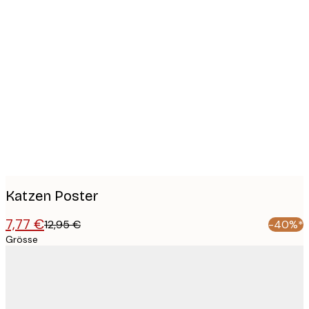
Product
images
Katzen Poster
7,77 €
12,95 €
-40%*
Grösse