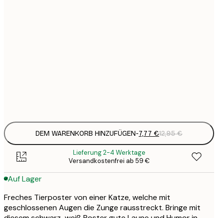
7
21x30 cm
1
12
30x40 cm
2
19
50x70 cm
3
Frame
options
DEM WARENKORB HINZUFÜGEN
-
7,77 €
12,95 €
Lieferung 2-4 Werktage
Versandkostenfrei ab 59 €
Auf Lager
Freches Tierposter von einer Katze, welche mit
geschlossenen Augen die Zunge rausstreckt. Bringe mit
diesem schwarz-weiß Poster gute Laune und Humor in