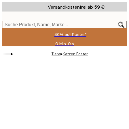
Skip
Versandkostenfrei ab 59 €
to
main
content.
Suche Produkt, Name, Marke...
40% auf Poster*
0 Min.
0 s
Gültig
bis:
▸
▸
Tiere
Katzen Poster
2026-
08-
09