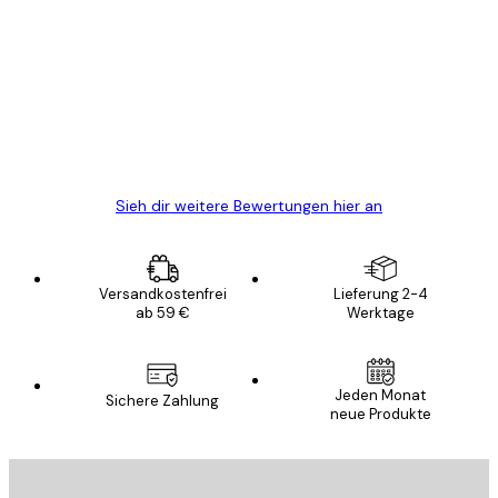
Kundenbewertungen
Alles wie immer zügig, schnell, sicher
verpackt und ein stressfreier Einkauf
gewesen.
5 Jun
Edit D
Sieh dir weitere Bewertungen hier an
Versandkostenfrei
Lieferung 2-4
ab 59 €
Werktage
Jeden Monat
Sichere Zahlung
neue Produkte