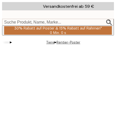
Skip
Versandkostenfrei ab 59 €
to
main
content.
Suche Produkt, Name, Marke...
30% Rabatt auf Poster & 15% Rabatt auf Rahmen*
0 Min.
0 s
Gültig
bis:
▸
▸
Tiere
Rentier-Poster
2026-
08-
06