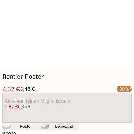
Product
images
Rentier-Poster
4,52 €
6,45 €
-30%*
Aktiviere deinen Mitgliedspreis
3,87 €
6,45 €
Poster
Leinwand
Grösse