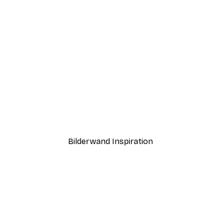
-30%*
Herbstkürbisse Poster
Ab 9,07 €
12,95 €
Bilderwand Inspiration