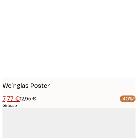
Product
images
Weinglas Poster
7,77 €
12,95 €
-40%*
Grösse