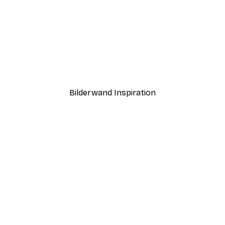
-40%*
urm Poster
Pina Colada Poster
Ab 7,77 €
12,95 €
Bilderwand Inspiration