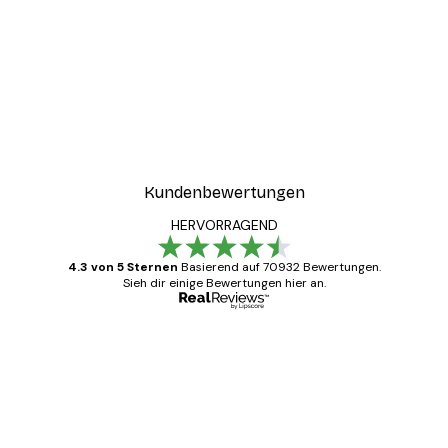
Kundenbewertungen
HERVORRAGEND
4.3 von 5 Sternen
Basierend auf 70932 Bewertungen.
Sieh dir einige Bewertungen hier an.
Verifizierter Käufer
Kundenbewertungen
Alles wie immer zügig, schnell, sicher
verpackt und ein stressfreier Einkauf
gewesen.