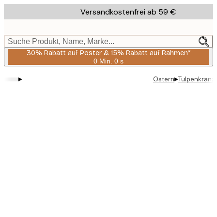
Skip
Versandkostenfrei ab 59 €
to
main
content.
Suche Produkt, Name, Marke...
30% Rabatt auf Poster & 15% Rabatt auf Rahmen*
0 Min.
0 s
Gültig
bis:
▸
▸
Ostern
Tulpenkranz 
2026-
08-
06