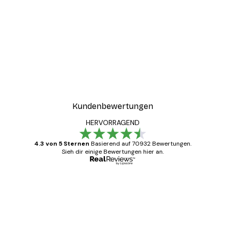
Kundenbewertungen
HERVORRAGEND
4.3 von 5 Sternen
Basierend auf 70932 Bewertungen.
Sieh dir einige Bewertungen hier an.
Verifizierter Käufer
Kundenbewertungen
Alles wie immer zügig, schnell, sicher
verpackt und ein stressfreier Einkauf
gewesen.