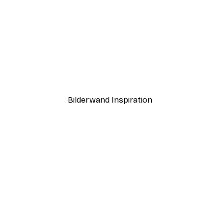
-30%*
The Most Wonderful Time
Ab 9,07 €
12,95 €
Bilderwand Inspiration