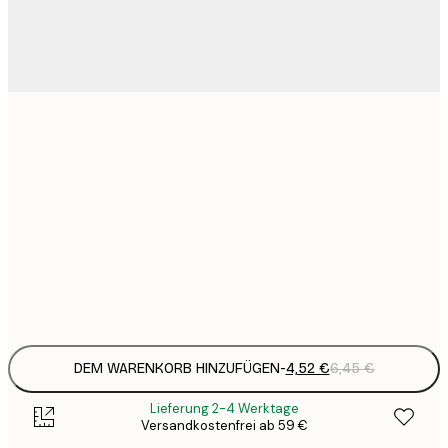
4
13x18 cm
15
30x40 cm
2
23
50x70 cm
3
Frame
options
DEM WARENKORB HINZUFÜGEN
-
4,52 €
6,45 €
Lieferung 2-4 Werktage
Versandkostenfrei ab 59 €