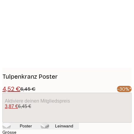
Product
images
Tulpenkranz Poster
4,52 €
6,45 €
-30%*
Aktiviere deinen Mitgliedspreis
3,87 €
6,45 €
Poster
Leinwand
Grösse