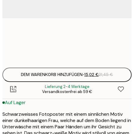
15
30x40 cm
2
Frame
options
DEM WARENKORB HINZUFÜGEN
-
15,02 €
21,45 €
Lieferung 2-4 Werktage
Versandkostenfrei ab 59 €
Auf Lager
Schwarzweisses Fotoposter mit einem sinnlichen Motiv
einer dunkelhaarigen Frau, welche auf dem Boden liegend in
Unterwäsche mit einem Paar Händen um ihr Gesicht zu
sehen ist. Das schwarz-weiße Motiv wird stilvoll von einem