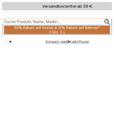
Skip
Versandkostenfrei ab 59 €
to
main
content.
Suche Produkt, Name, Marke...
30% Rabatt auf Poster & 15% Rabatt auf Rahmen*
0 Min.
0 s
Gültig
bis:
▸
▸
Schwarz-weiß
Light Poster
2026-
08-
06