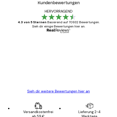
Kundenbewertungen
HERVORRAGEND
4.3 von 5 Sternen
Basierend auf 70932 Bewertungen.
Sieh dir einige Bewertungen hier an.
Verifizierter Käufer
Kundenbewertungen
Alles wie immer zügig, schnell, sicher
verpackt und ein stressfreier Einkauf
gewesen.
5 Jun
Edit D
Sieh dir weitere Bewertungen hier an
Versandkostenfrei
Lieferung 2-4
ab 59 €
Werktage