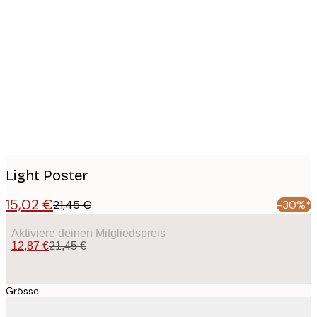
Product
images
Light Poster
15,02 €
21,45 €
-30%*
Aktiviere deinen Mitgliedspreis
12,87 €
21,45 €
Grösse